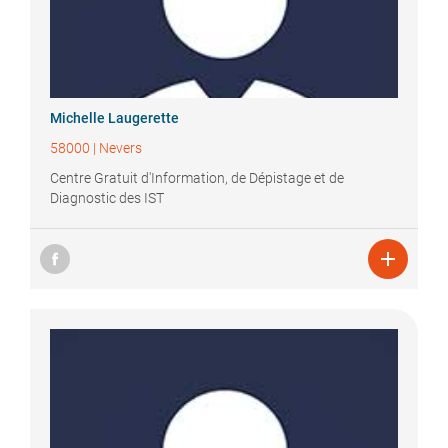
Michelle
Laugerette
58000
|
Nevers
Centre Gratuit d'Information, de Dépistage et de
Diagnostic des IST
