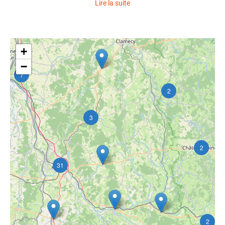
Lire la suite
+
−
7
2
3
2
31
2