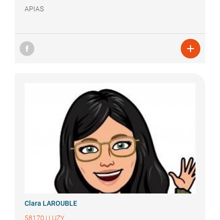
APIAS

Clara
LAROUBLE
58170
|
LUZY