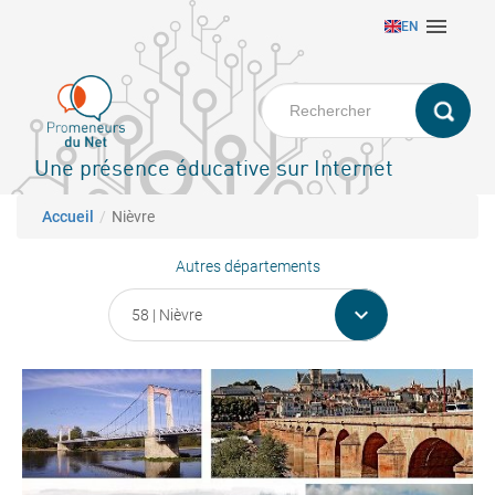
Aller

EN
au
contenu
principal
Une présence éducative sur Internet
Fil d'Ariane
Accueil
Nièvre
Autres départements
