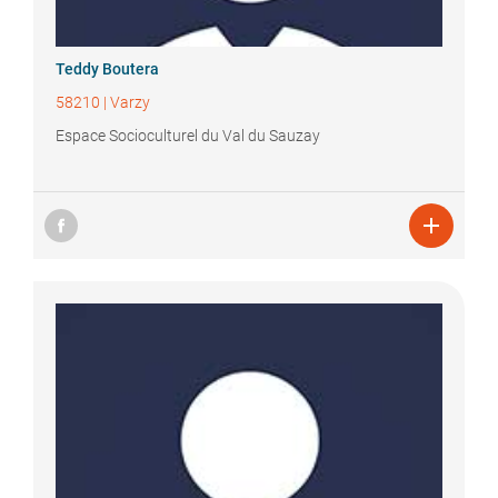
Teddy
Boutera
58210
|
Varzy
Espace Socioculturel du Val du Sauzay
