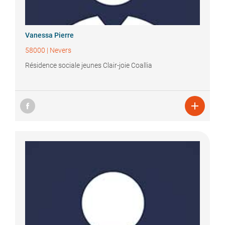
Vanessa
Pierre
58000
|
Nevers
Résidence sociale jeunes Clair-joie Coallia
