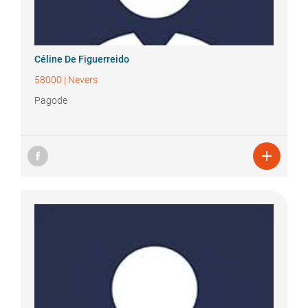
Céline
De Figuerreido
58000
|
Nevers
Pagode
