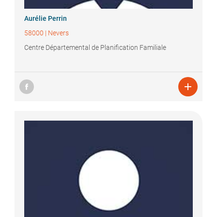
Aurélie
Perrin
58000
|
Nevers
Centre Départemental de Planification Familiale
