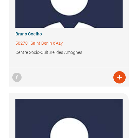
Bruno
Coelho
58270
|
Saint Benin d'Azy
Centre Socio-Culturel des Amognes
