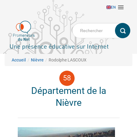
Aller

EN
au
contenu
principal
Une présence éducative sur Internet
Fil d'Ariane
Accueil
Nièvre
Rodolphe LASCOUX
Département de la
Nièvre