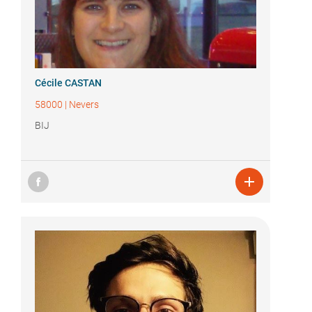
Cécile CASTAN
58000
|
Nevers
BIJ
