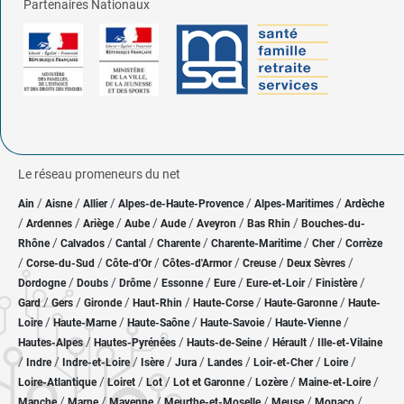
Partenaires Nationaux
Le réseau promeneurs du net
/
/
/
/
/
Ain
Aisne
Allier
Alpes-de-Haute-Provence
Alpes-Maritimes
Ardèche
/
/
/
/
/
/
/
Ardennes
Ariège
Aube
Aude
Aveyron
Bas Rhin
Bouches-du-
/
/
/
/
/
/
Rhône
Calvados
Cantal
Charente
Charente-Maritime
Cher
Corrèze
/
/
/
/
/
/
Corse-du-Sud
Côte-d'Or
Côtes-d'Armor
Creuse
Deux Sèvres
/
/
/
/
/
/
/
Dordogne
Doubs
Drôme
Essonne
Eure
Eure-et-Loir
Finistère
/
/
/
/
/
/
Gard
Gers
Gironde
Haut-Rhin
Haute-Corse
Haute-Garonne
Haute-
/
/
/
/
/
Loire
Haute-Marne
Haute-Saône
Haute-Savoie
Haute-Vienne
/
/
/
/
Hautes-Alpes
Hautes-Pyrénées
Hauts-de-Seine
Hérault
Ille-et-Vilaine
/
/
/
/
/
/
/
/
Indre
Indre-et-Loire
Isère
Jura
Landes
Loir-et-Cher
Loire
/
/
/
/
/
/
Loire-Atlantique
Loiret
Lot
Lot et Garonne
Lozère
Maine-et-Loire
/
/
/
/
/
/
Manche
Marne
Mayenne
Meurthe-et-Moselle
Meuse
Monaco