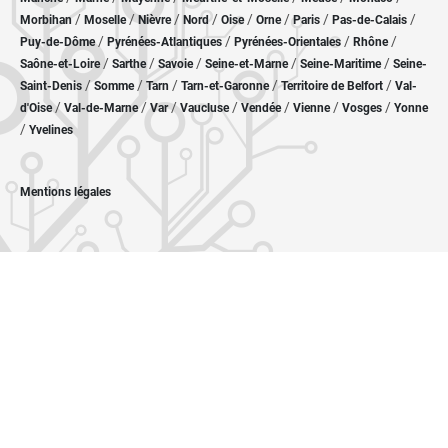
/
/
/
/
/
/
/
/
Morbihan
Moselle
Nièvre
Nord
Oise
Orne
Paris
Pas-de-Calais
/
/
/
/
Puy-de-Dôme
Pyrénées-Atlantiques
Pyrénées-Orientales
Rhône
/
/
/
/
/
Saône-et-Loire
Sarthe
Savoie
Seine-et-Marne
Seine-Maritime
Seine-
/
/
/
/
/
Saint-Denis
Somme
Tarn
Tarn-et-Garonne
Territoire de Belfort
Val-
/
/
/
/
/
/
/
d'Oise
Val-de-Marne
Var
Vaucluse
Vendée
Vienne
Vosges
Yonne
/
Yvelines
Mentions légales