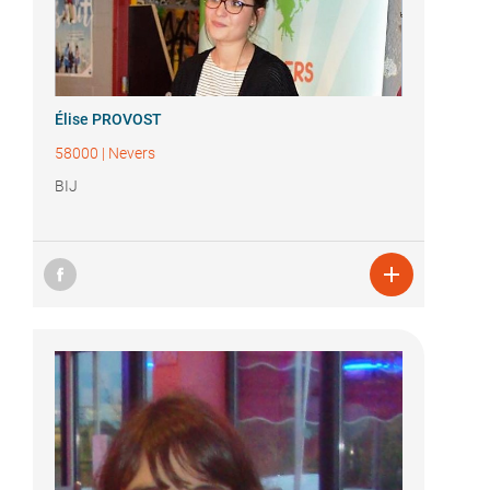
Élise PROVOST
58000
|
Nevers
BIJ
