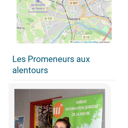
Leaflet
|
©
OpenStreetMap
contributors
Les Promeneurs aux
alentours