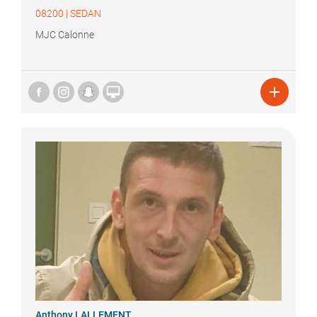
08200
|
SEDAN
MJC Calonne


Anthony
LALLEMENT