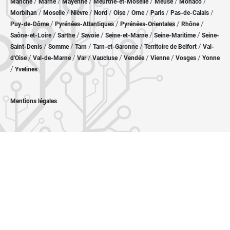
/
/
/
/
/
/
Manche
Marne
Mayenne
Meurthe-et-Moselle
Meuse
Monaco
/
/
/
/
/
/
/
/
Morbihan
Moselle
Nièvre
Nord
Oise
Orne
Paris
Pas-de-Calais
/
/
/
/
Puy-de-Dôme
Pyrénées-Atlantiques
Pyrénées-Orientales
Rhône
/
/
/
/
/
Saône-et-Loire
Sarthe
Savoie
Seine-et-Marne
Seine-Maritime
Seine-
/
/
/
/
/
Saint-Denis
Somme
Tarn
Tarn-et-Garonne
Territoire de Belfort
Val-
/
/
/
/
/
/
/
d'Oise
Val-de-Marne
Var
Vaucluse
Vendée
Vienne
Vosges
Yonne
/
Yvelines
Mentions légales