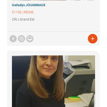
Gwladys
JOUANNAUX
51100
|
REIMS
CRIJ Grand Est

