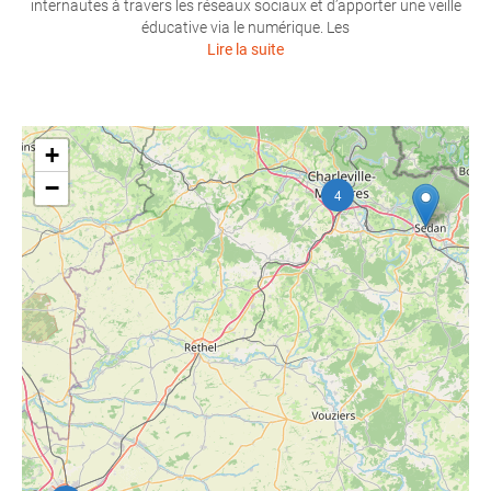
internautes à travers les réseaux sociaux et d’apporter une veille
éducative via le numérique. Les
Lire la suite
+
−
4