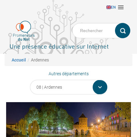
Aller

EN
au
contenu
principal
Une présence éducative sur Internet
Fil d'Ariane
Accueil
Ardennes
Autres départements
