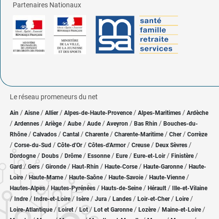
Partenaires Nationaux
Le réseau promeneurs du net
/
/
/
/
/
Ain
Aisne
Allier
Alpes-de-Haute-Provence
Alpes-Maritimes
Ardèche
/
/
/
/
/
/
/
Ardennes
Ariège
Aube
Aude
Aveyron
Bas Rhin
Bouches-du-
/
/
/
/
/
/
Rhône
Calvados
Cantal
Charente
Charente-Maritime
Cher
Corrèze
/
/
/
/
/
/
Corse-du-Sud
Côte-d'Or
Côtes-d'Armor
Creuse
Deux Sèvres
/
/
/
/
/
/
/
Dordogne
Doubs
Drôme
Essonne
Eure
Eure-et-Loir
Finistère
/
/
/
/
/
/
Gard
Gers
Gironde
Haut-Rhin
Haute-Corse
Haute-Garonne
Haute-
/
/
/
/
/
Loire
Haute-Marne
Haute-Saône
Haute-Savoie
Haute-Vienne
/
/
/
/
Hautes-Alpes
Hautes-Pyrénées
Hauts-de-Seine
Hérault
Ille-et-Vilaine
/
/
/
/
/
/
/
/
Indre
Indre-et-Loire
Isère
Jura
Landes
Loir-et-Cher
Loire
/
/
/
/
/
/
Loire-Atlantique
Loiret
Lot
Lot et Garonne
Lozère
Maine-et-Loire