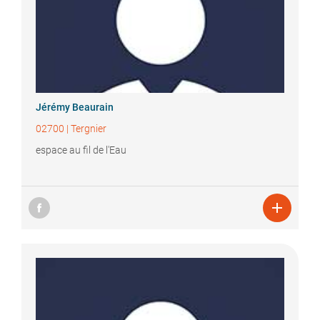
Jérémy
Beaurain
02700
|
Tergnier
espace au fil de l'Eau
