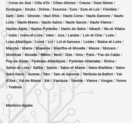
/
/
/
/
/
/
Corse-du-Sud
Côte-d'Or
Côtes-d'Armor
Creuse
Deux Sèvres
/
/
/
/
/
/
/
Dordogne
Doubs
Drôme
Essonne
Eure
Eure-et-Loir
Finistère
/
/
/
/
/
/
Gard
Gers
Gironde
Haut-Rhin
Haute-Corse
Haute-Garonne
Haute-
/
/
/
/
/
Loire
Haute-Marne
Haute-Saône
Haute-Savoie
Haute-Vienne
/
/
/
/
Hautes-Alpes
Hautes-Pyrénées
Hauts-de-Seine
Hérault
Ille-et-Vilaine
/
/
/
/
/
/
/
/
Indre
Indre-et-Loire
Isère
Jura
Landes
Loir-et-Cher
Loire
/
/
/
/
/
/
Loire-Atlantique
Loiret
Lot
Lot et Garonne
Lozère
Maine-et-Loire
/
/
/
/
/
/
Manche
Marne
Mayenne
Meurthe-et-Moselle
Meuse
Monaco
/
/
/
/
/
/
/
/
Morbihan
Moselle
Nièvre
Nord
Oise
Orne
Paris
Pas-de-Calais
/
/
/
/
Puy-de-Dôme
Pyrénées-Atlantiques
Pyrénées-Orientales
Rhône
/
/
/
/
/
Saône-et-Loire
Sarthe
Savoie
Seine-et-Marne
Seine-Maritime
Seine-
/
/
/
/
/
Saint-Denis
Somme
Tarn
Tarn-et-Garonne
Territoire de Belfort
Val-
/
/
/
/
/
/
/
d'Oise
Val-de-Marne
Var
Vaucluse
Vendée
Vienne
Vosges
Yonne
/
Yvelines
Mentions légales