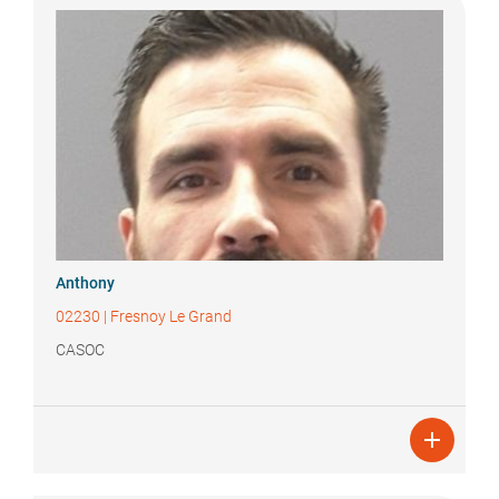
Anthony
02230
|
Fresnoy Le Grand
CASOC
