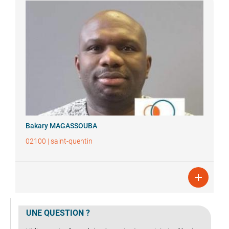
Bakary
MAGASSOUBA
02100
|
saint-quentin

UNE QUESTION ?