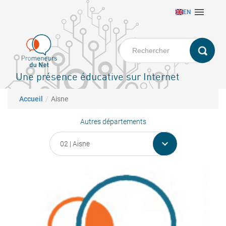
Aller

EN
au
contenu
principal
Une présence éducative sur Internet
Fil d'Ariane
Accueil
Aisne
Autres départements
