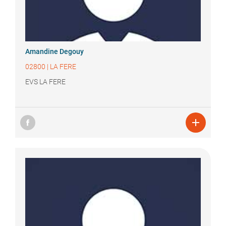
Amandine
Degouy
02800
|
LA FERE
EVS LA FERE
