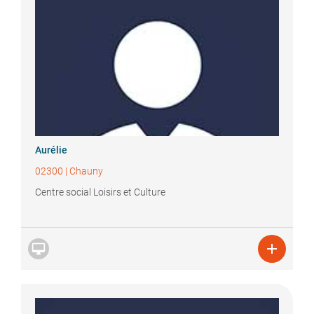
Aurélie
02300
|
Chauny
Centre social Loisirs et Culture

