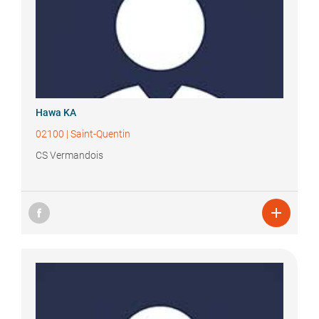
Hawa
KA
02100
|
Saint-Quentin
CS Vermandois
