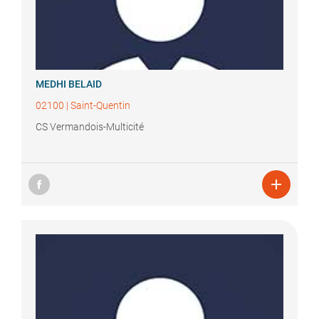
MEDHI
BELAID
02100
|
Saint-Quentin
CS Vermandois-Multicité
