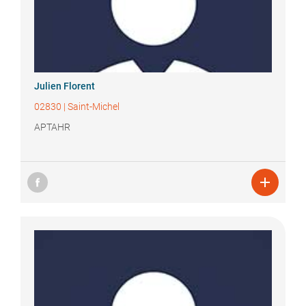
Julien
Florent
02830
|
Saint-Michel
APTAHR
