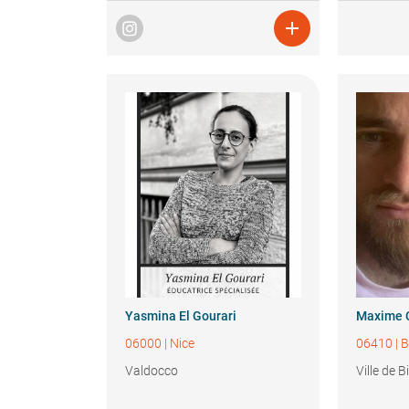

Yasmina
El Gourari
Maxime
06000
|
Nice
06410
|
B
Valdocco
Ville de B