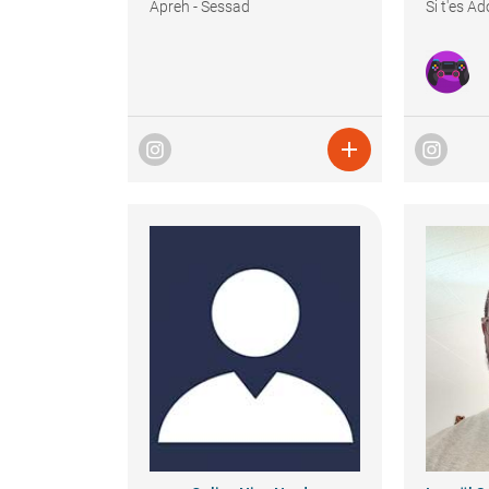
Apreh - Sessad
Si t'es A
