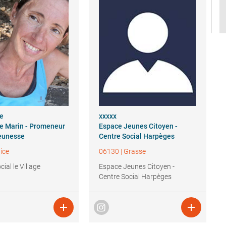
ne
xxxxx
e Marin - Promeneur
Espace Jeunes Citoyen -
eunesse
Centre Social Harpèges
ice
06130
|
Grasse
ial le Village
Espace Jeunes Citoyen -
Centre Social Harpèges

