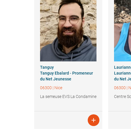
Tanguy
Laurian
Tanguy Ebalard - Promeneur
Lauriann
du Net Jeunesse
du Net J
06300
|
Nice
06300
|
N
La semeuse EVS La Condamine
Centre Soc
