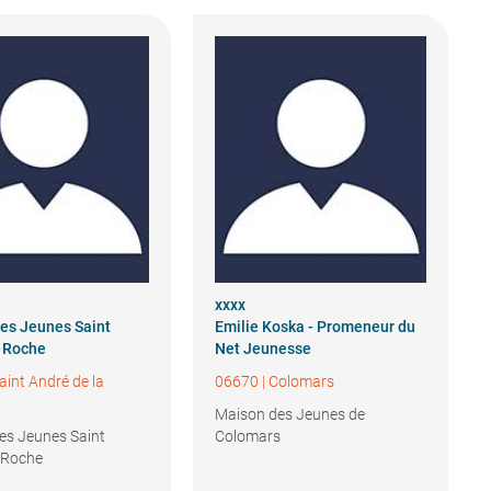
xxxx
es Jeunes Saint
Emilie Koska - Promeneur du
 Roche
Net Jeunesse
aint André de la
06670
|
Colomars
Maison des Jeunes de
es Jeunes Saint
Colomars
 Roche