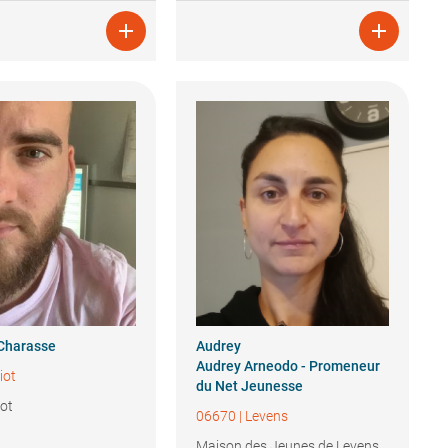


Charasse
Audrey
Audrey Arneodo - Promeneur
iot
du Net Jeunesse
iot
06670
|
Levens
Maison des Jeunes de Levens