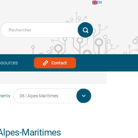
EN
ssources
Contact

ments
Alpes-Maritimes