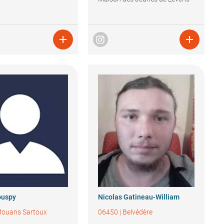


ouspy
Nicolas
Gatineau-William
ouans Sartoux
06450
|
Belvédère