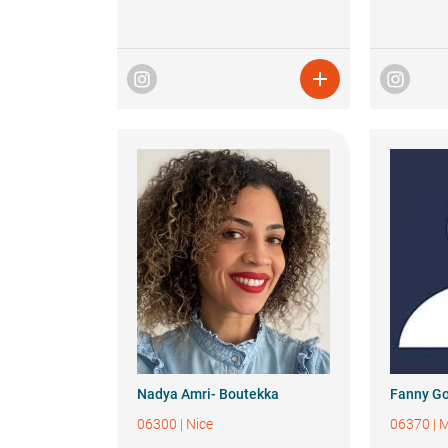

Nadya
Amri- Boutekka
Fanny
G
06300
|
Nice
06370
|
M