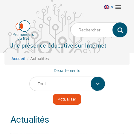
Aller

EN
au
contenu
principal
Une présence éducative sur Internet
Fil d'Ariane
Accueil
Actualités
Départements

Actualités