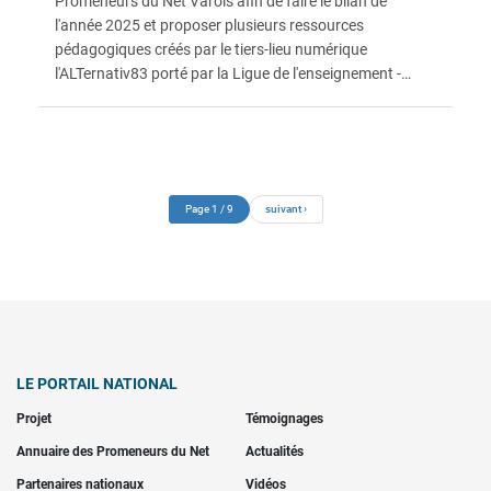
Promeneurs du Net Varois afin de faire le bilan de
l'année 2025 et proposer plusieurs ressources
pédagogiques créés par le tiers-lieu numérique
l'ALTernativ83 porté par la Ligue de l'enseignement -
FOL83.
Pagination
Page suivante
Page 1 / 9
suivant ›
LE PORTAIL NATIONAL
Projet
Témoignages
Annuaire des Promeneurs du Net
Actualités
Partenaires nationaux
Vidéos