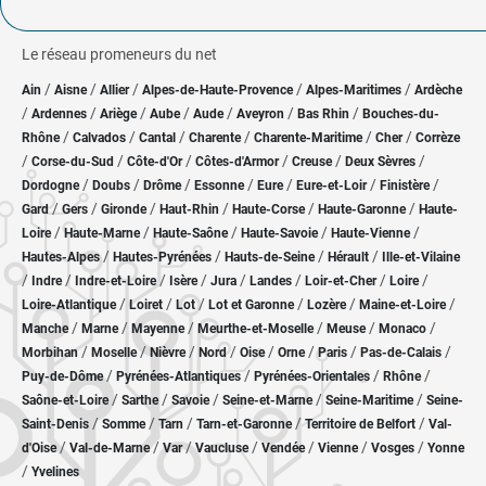
Le réseau promeneurs du net
/
/
/
/
/
Ain
Aisne
Allier
Alpes-de-Haute-Provence
Alpes-Maritimes
Ardèche
/
/
/
/
/
/
/
Ardennes
Ariège
Aube
Aude
Aveyron
Bas Rhin
Bouches-du-
/
/
/
/
/
/
Rhône
Calvados
Cantal
Charente
Charente-Maritime
Cher
Corrèze
/
/
/
/
/
/
Corse-du-Sud
Côte-d'Or
Côtes-d'Armor
Creuse
Deux Sèvres
/
/
/
/
/
/
/
Dordogne
Doubs
Drôme
Essonne
Eure
Eure-et-Loir
Finistère
/
/
/
/
/
/
Gard
Gers
Gironde
Haut-Rhin
Haute-Corse
Haute-Garonne
Haute-
/
/
/
/
/
Loire
Haute-Marne
Haute-Saône
Haute-Savoie
Haute-Vienne
/
/
/
/
Hautes-Alpes
Hautes-Pyrénées
Hauts-de-Seine
Hérault
Ille-et-Vilaine
/
/
/
/
/
/
/
/
Indre
Indre-et-Loire
Isère
Jura
Landes
Loir-et-Cher
Loire
/
/
/
/
/
/
Loire-Atlantique
Loiret
Lot
Lot et Garonne
Lozère
Maine-et-Loire
/
/
/
/
/
/
Manche
Marne
Mayenne
Meurthe-et-Moselle
Meuse
Monaco
/
/
/
/
/
/
/
/
Morbihan
Moselle
Nièvre
Nord
Oise
Orne
Paris
Pas-de-Calais
/
/
/
/
Puy-de-Dôme
Pyrénées-Atlantiques
Pyrénées-Orientales
Rhône
/
/
/
/
/
Saône-et-Loire
Sarthe
Savoie
Seine-et-Marne
Seine-Maritime
Seine-
/
/
/
/
/
Saint-Denis
Somme
Tarn
Tarn-et-Garonne
Territoire de Belfort
Val-
/
/
/
/
/
/
/
d'Oise
Val-de-Marne
Var
Vaucluse
Vendée
Vienne
Vosges
Yonne
/
Yvelines