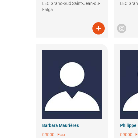
LEC Grand-Sud Saint-Jean-du-
LEC Gra
Falga

Barbara
Maurières
Philippe
09000
|
Foix
09000
|
F