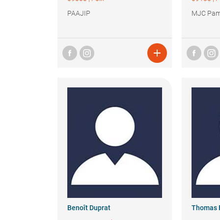
PAAJIP
MJC Pam

Benoît
Duprat
Thomas