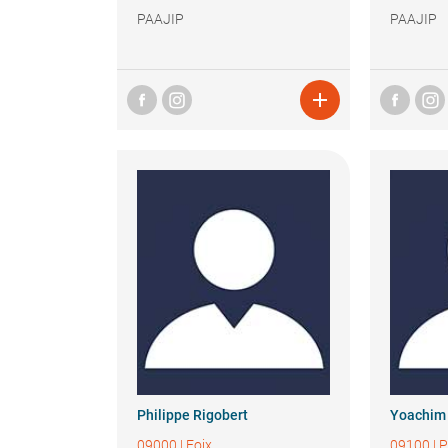
PAAJIP
PAAJIP

Philippe
Rigobert
Yoachim
09000
|
Foix
09100
|
P