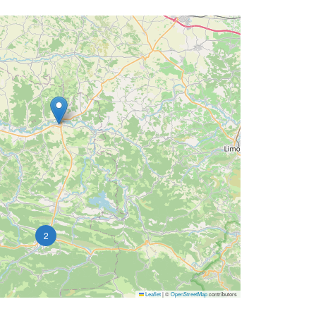
2
Leaflet
|
©
OpenStreetMap
contributors