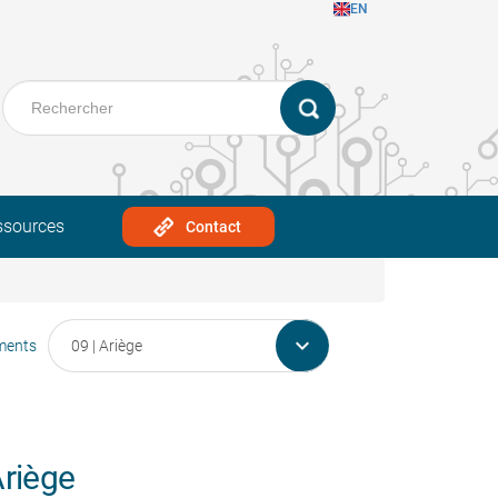
EN
ssources
Contact

ments
Ariège