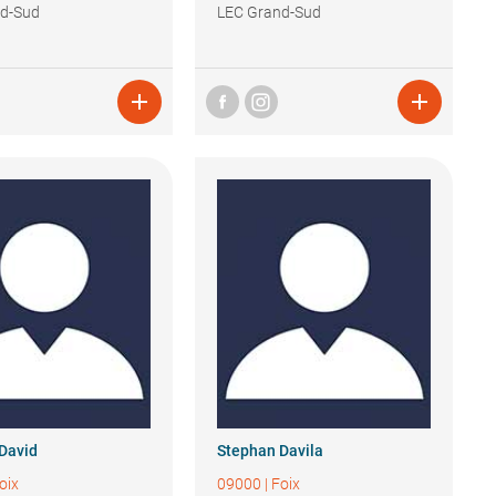
nd-Sud
LEC Grand-Sud


David
Stephan
Davila
oix
09000
|
Foix