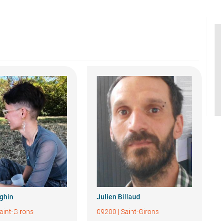
ghin
Julien
Billaud
aint-Girons
09200
|
Saint-Girons