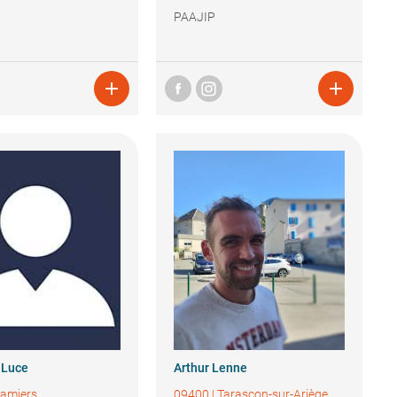
PAAJIP


Luce
Arthur
Lenne
amiers
09400
|
Tarascon-sur-Ariège