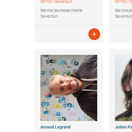
09700
|
Saverdun
09700
|
S
Service jeunesse mairie
Service j
Saverdun
Saverdu

Arnaud
Legrand
Julien
Pa