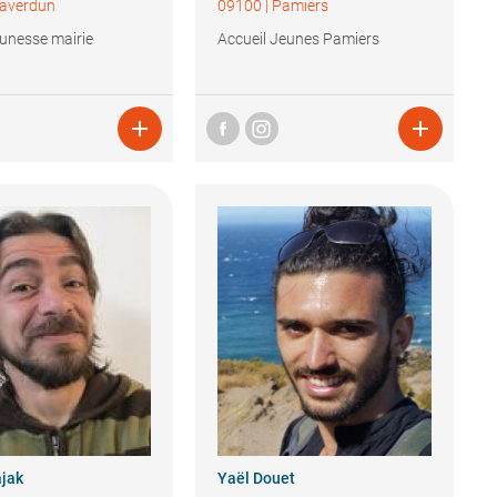
averdun
09100
|
Pamiers
eunesse mairie
Accueil Jeunes Pamiers
n


jak
Yaël
Douet