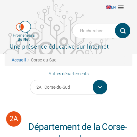
Aller

EN
au
contenu
principal
Une présence éducative sur Internet
Fil d'Ariane
Accueil
Corse-du-Sud
Autres départements

Département de la Corse-