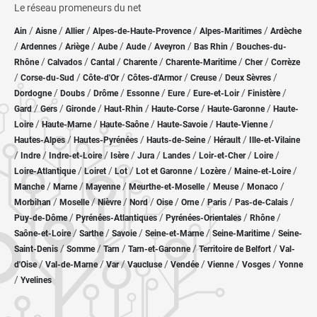
Le réseau promeneurs du net
/
/
/
/
/
Ain
Aisne
Allier
Alpes-de-Haute-Provence
Alpes-Maritimes
Ardèche
/
/
/
/
/
/
/
Ardennes
Ariège
Aube
Aude
Aveyron
Bas Rhin
Bouches-du-
/
/
/
/
/
/
Rhône
Calvados
Cantal
Charente
Charente-Maritime
Cher
Corrèze
/
/
/
/
/
/
Corse-du-Sud
Côte-d'Or
Côtes-d'Armor
Creuse
Deux Sèvres
/
/
/
/
/
/
/
Dordogne
Doubs
Drôme
Essonne
Eure
Eure-et-Loir
Finistère
/
/
/
/
/
/
Gard
Gers
Gironde
Haut-Rhin
Haute-Corse
Haute-Garonne
Haute-
/
/
/
/
/
Loire
Haute-Marne
Haute-Saône
Haute-Savoie
Haute-Vienne
/
/
/
/
Hautes-Alpes
Hautes-Pyrénées
Hauts-de-Seine
Hérault
Ille-et-Vilaine
/
/
/
/
/
/
/
/
Indre
Indre-et-Loire
Isère
Jura
Landes
Loir-et-Cher
Loire
/
/
/
/
/
/
Loire-Atlantique
Loiret
Lot
Lot et Garonne
Lozère
Maine-et-Loire
/
/
/
/
/
/
Manche
Marne
Mayenne
Meurthe-et-Moselle
Meuse
Monaco
/
/
/
/
/
/
/
/
Morbihan
Moselle
Nièvre
Nord
Oise
Orne
Paris
Pas-de-Calais
/
/
/
/
Puy-de-Dôme
Pyrénées-Atlantiques
Pyrénées-Orientales
Rhône
/
/
/
/
/
Saône-et-Loire
Sarthe
Savoie
Seine-et-Marne
Seine-Maritime
Seine-
/
/
/
/
/
Saint-Denis
Somme
Tarn
Tarn-et-Garonne
Territoire de Belfort
Val-
/
/
/
/
/
/
/
d'Oise
Val-de-Marne
Var
Vaucluse
Vendée
Vienne
Vosges
Yonne
/
Yvelines