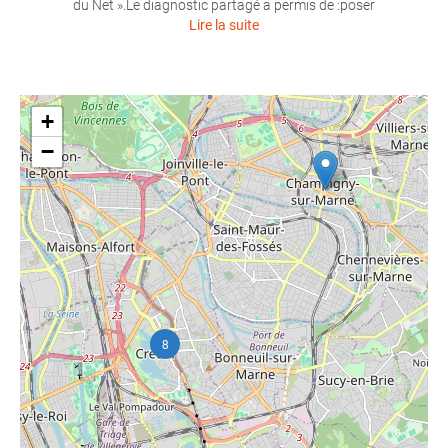
du Net ».Le diagnostic partagé a permis de :poser
Lire la suite
+
−
8