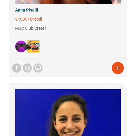
Anna
Piselli
94000
|
Créteil
MJC Club Créteil

