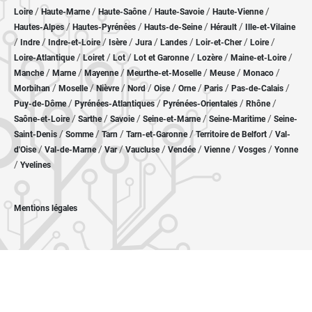
/
/
/
/
/
Loire
Haute-Marne
Haute-Saône
Haute-Savoie
Haute-Vienne
/
/
/
/
Hautes-Alpes
Hautes-Pyrénées
Hauts-de-Seine
Hérault
Ille-et-Vilaine
/
/
/
/
/
/
/
/
Indre
Indre-et-Loire
Isère
Jura
Landes
Loir-et-Cher
Loire
/
/
/
/
/
/
Loire-Atlantique
Loiret
Lot
Lot et Garonne
Lozère
Maine-et-Loire
/
/
/
/
/
/
Manche
Marne
Mayenne
Meurthe-et-Moselle
Meuse
Monaco
/
/
/
/
/
/
/
/
Morbihan
Moselle
Nièvre
Nord
Oise
Orne
Paris
Pas-de-Calais
/
/
/
/
Puy-de-Dôme
Pyrénées-Atlantiques
Pyrénées-Orientales
Rhône
/
/
/
/
/
Saône-et-Loire
Sarthe
Savoie
Seine-et-Marne
Seine-Maritime
Seine-
/
/
/
/
/
Saint-Denis
Somme
Tarn
Tarn-et-Garonne
Territoire de Belfort
Val-
/
/
/
/
/
/
/
d'Oise
Val-de-Marne
Var
Vaucluse
Vendée
Vienne
Vosges
Yonne
/
Yvelines
Mentions légales