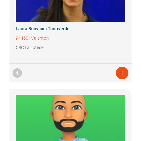
Laura
Bonvicini Tanriverdi
94460
|
Valenton
CSC La Lutèce
