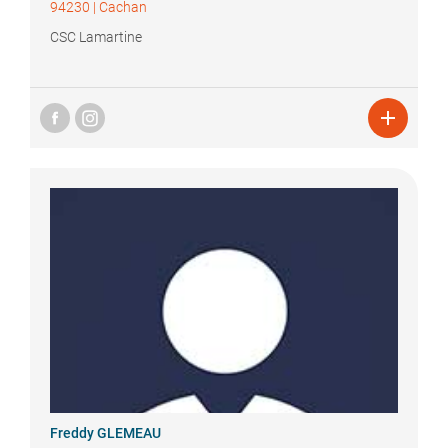
94230
|
Cachan
CSC Lamartine

Freddy
GLEMEAU