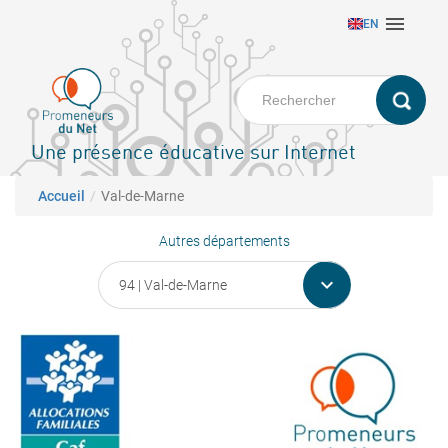
Aller

EN
au
contenu
principal
Une présence éducative sur Internet
Fil d'Ariane
Accueil
Val-de-Marne
Autres départements
