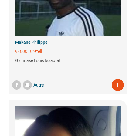
Makane
Philippe
94000
|
Créteil
Gymnase Louis Issaurat

Autre