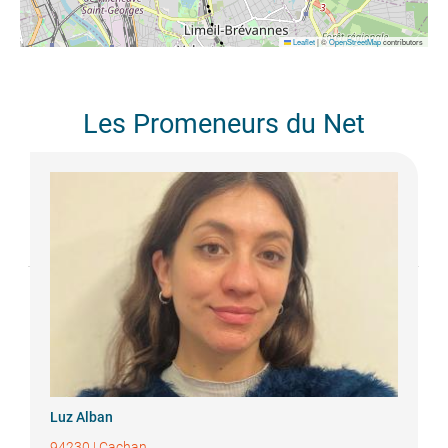
Leaflet
|
©
OpenStreetMap
contributors
Les Promeneurs du Net
Luz
Alban
94230
|
Cachan