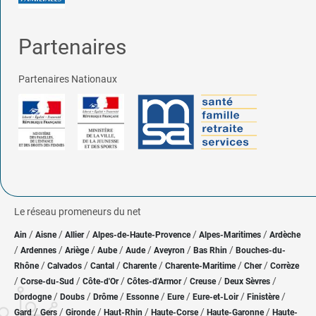
Partenaires
Partenaires Nationaux
Le réseau promeneurs du net
/
/
/
/
/
Ain
Aisne
Allier
Alpes-de-Haute-Provence
Alpes-Maritimes
Ardèche
/
/
/
/
/
/
/
Ardennes
Ariège
Aube
Aude
Aveyron
Bas Rhin
Bouches-du-
/
/
/
/
/
/
Rhône
Calvados
Cantal
Charente
Charente-Maritime
Cher
Corrèze
/
/
/
/
/
/
Corse-du-Sud
Côte-d'Or
Côtes-d'Armor
Creuse
Deux Sèvres
/
/
/
/
/
/
/
Dordogne
Doubs
Drôme
Essonne
Eure
Eure-et-Loir
Finistère
/
/
/
/
/
/
Gard
Gers
Gironde
Haut-Rhin
Haute-Corse
Haute-Garonne
Haute-