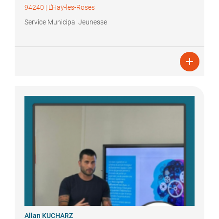
94240
|
L'Haÿ-les-Roses
Service Municipal Jeunesse

Allan
KUCHARZ