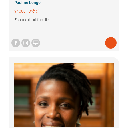
Pauline
Longo
94000
|
Créteil
Espace droit famille

