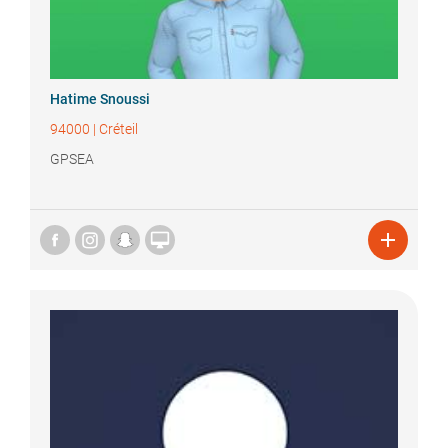
Hatime
Snoussi
94000
|
Créteil
GPSEA

