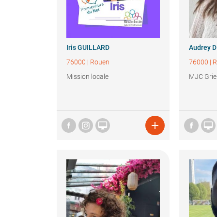
Iris
GUILLARD
Audrey
D
76000
|
Rouen
76000
|
R
Mission locale
MJC Gri


