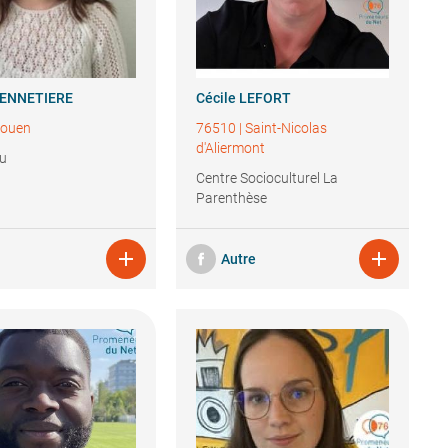
ENNETIERE
Cécile
LEFORT
ouen
76510
|
Saint-Nicolas
d'Aliermont
eu
Centre Socioculturel La
Parenthèse


Autre