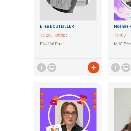
Elise
BOUTEILLER
Noémie
76 200
|
Dieppe
76400
|
F
PAJ Val Druel
MJC Féc


