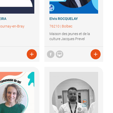
EIRA
Elvis
ROCQUELAY
ournay-en-Bray
76210
|
Bolbec
Maison des jeunes et de la
culture Jacques Prevel


