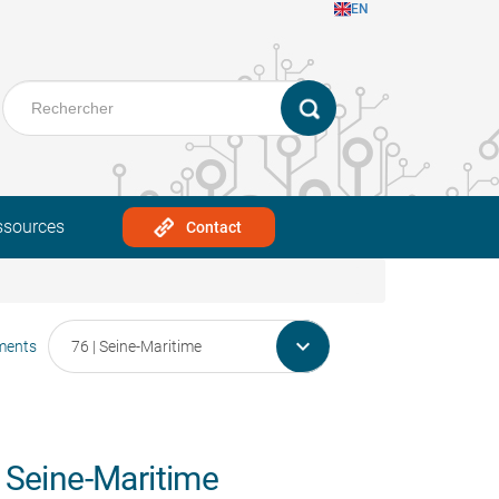
EN
ssources
Contact

ments
 Seine-Maritime