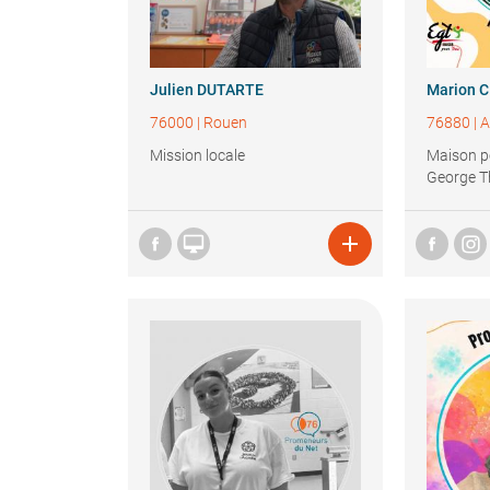
Julien
DUTARTE
Marion
C
76000
|
Rouen
76880
|
A
Mission locale
Maison p
George T

