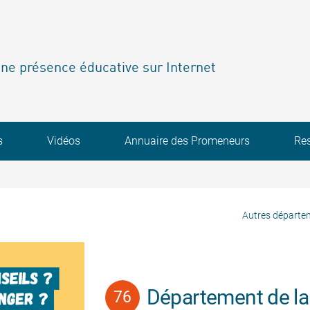
ne présence éducative sur Internet
s
Vidéos
Annuaire des Promeneurs
Re
Autres départe
Département de la