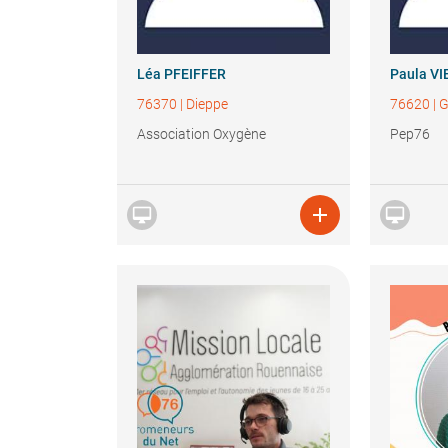
Léa
PFEIFFER
Paula
VI
76370
|
Dieppe
76620
|
G
Association Oxygène
Pep76


