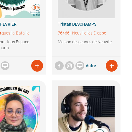
HEVRIER
Tristan
DESCHAMPS
rques-la-Bataille
76466
|
Neuville-les-Dieppe
our tous Espace
Maison des jeunes de Neuville
hurin




Autre