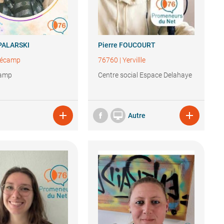
PALARSKI
Pierre
FOUCOURT
écamp
76760
|
Yervillle
amp
Centre social Espace Delahaye



Autre