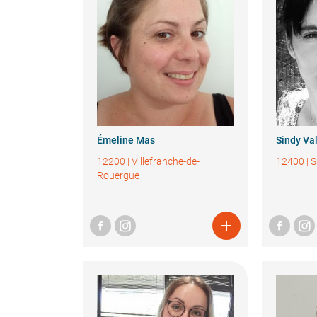
Émeline
Mas
Sindy
Va
12200
|
Villefranche-de-
12400
|
S
Rouergue
