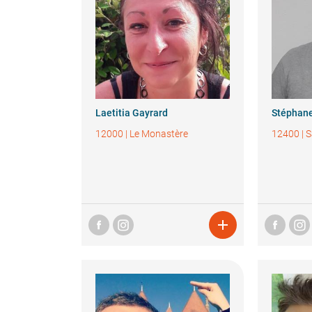
Laetitia
Gayrard
Stéphan
12000
|
Le Monastère
12400
|
S
