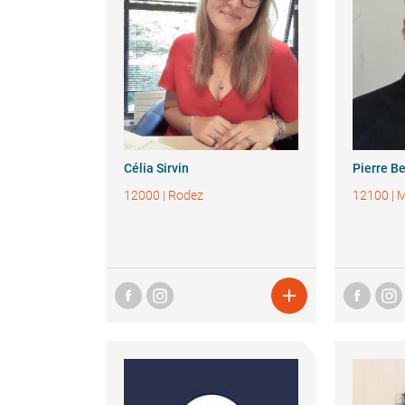
Célia
Sirvin
Pierre
B
12000
|
Rodez
12100
|
M
