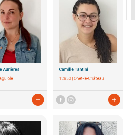
ue
Aurières
Camille
Tantini
aguiole
12850
|
Onet-le-Château

