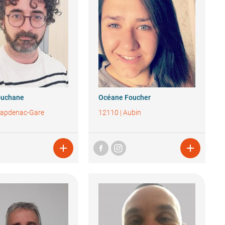
ouchane
Océane
Foucher
apdenac-Gare
12110
|
Aubin

