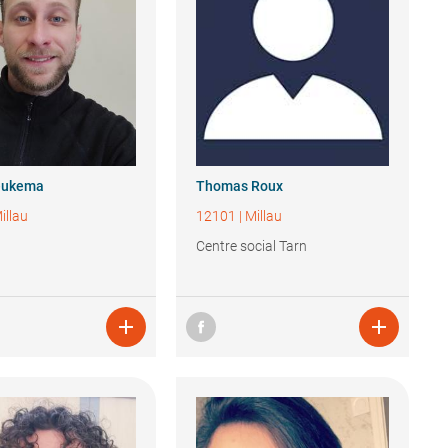
eukema
Thomas
Roux
illau
12101
|
Millau
Centre social Tarn

