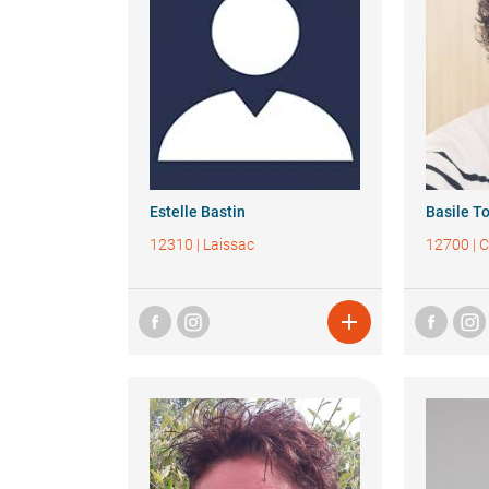
Estelle
Bastin
Basile
T
12310
|
Laissac
12700
|
C
