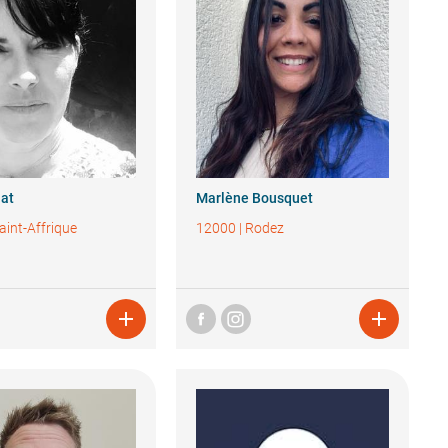
lat
Marlène
Bousquet
aint-Affrique
12000
|
Rodez

