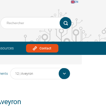
EN
ssources
Contact

ments
Aveyron