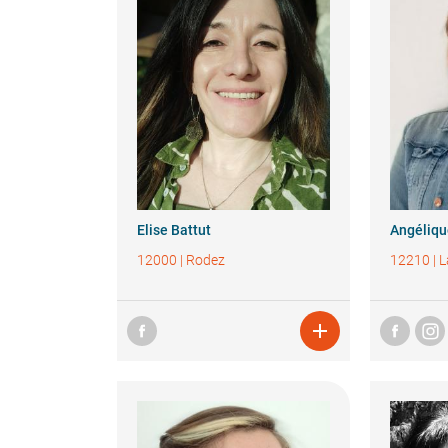
Elise
Battut
Angéliq
12000
|
Rodez
12210
|
L
