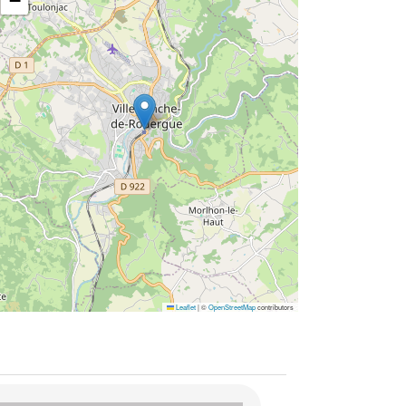
−
Leaflet
|
©
OpenStreetMap
contributors