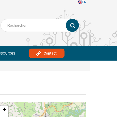
EN
ssources
Contact
+