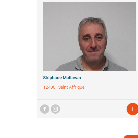
Stéphane Mallavan
12400
|
Saint Affrique
