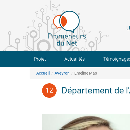
Aller
au
contenu
principal
U
Main navigation
Projet
Actualités
Témoignage
Fil d'Ariane
Accueil
Aveyron
Émeline Mas
Département de l