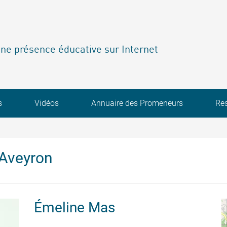
ne présence éducative sur Internet
s
Vidéos
Annuaire des Promeneurs
Re
'Aveyron
Émeline
Mas