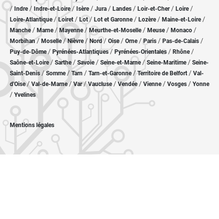
/
/
/
/
/
/
/
/
Indre
Indre-et-Loire
Isère
Jura
Landes
Loir-et-Cher
Loire
/
/
/
/
/
/
Loire-Atlantique
Loiret
Lot
Lot et Garonne
Lozère
Maine-et-Loire
/
/
/
/
/
/
Manche
Marne
Mayenne
Meurthe-et-Moselle
Meuse
Monaco
/
/
/
/
/
/
/
/
Morbihan
Moselle
Nièvre
Nord
Oise
Orne
Paris
Pas-de-Calais
/
/
/
/
Puy-de-Dôme
Pyrénées-Atlantiques
Pyrénées-Orientales
Rhône
/
/
/
/
/
Saône-et-Loire
Sarthe
Savoie
Seine-et-Marne
Seine-Maritime
Seine-
/
/
/
/
/
Saint-Denis
Somme
Tarn
Tarn-et-Garonne
Territoire de Belfort
Val-
/
/
/
/
/
/
/
d'Oise
Val-de-Marne
Var
Vaucluse
Vendée
Vienne
Vosges
Yonne
/
Yvelines
Mentions légales