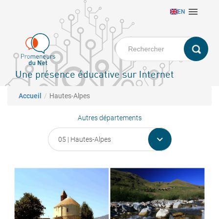
Aller

EN
au
contenu
principal
Une présence éducative sur Internet
Fil d'Ariane
Accueil
Hautes-Alpes
Autres départements
