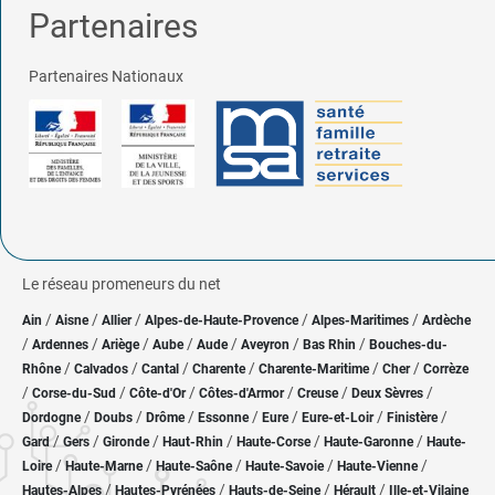
Partenaires
Partenaires Nationaux
Le réseau promeneurs du net
/
/
/
/
/
Ain
Aisne
Allier
Alpes-de-Haute-Provence
Alpes-Maritimes
Ardèche
/
/
/
/
/
/
/
Ardennes
Ariège
Aube
Aude
Aveyron
Bas Rhin
Bouches-du-
/
/
/
/
/
/
Rhône
Calvados
Cantal
Charente
Charente-Maritime
Cher
Corrèze
/
/
/
/
/
/
Corse-du-Sud
Côte-d'Or
Côtes-d'Armor
Creuse
Deux Sèvres
/
/
/
/
/
/
/
Dordogne
Doubs
Drôme
Essonne
Eure
Eure-et-Loir
Finistère
/
/
/
/
/
/
Gard
Gers
Gironde
Haut-Rhin
Haute-Corse
Haute-Garonne
Haute-
/
/
/
/
/
Loire
Haute-Marne
Haute-Saône
Haute-Savoie
Haute-Vienne
/
/
/
/
Hautes-Alpes
Hautes-Pyrénées
Hauts-de-Seine
Hérault
Ille-et-Vilaine