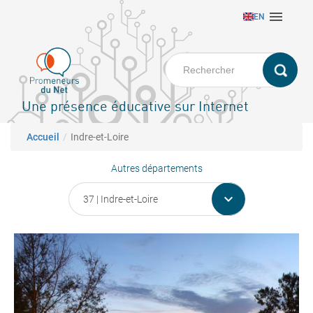
Aller

EN
au
contenu
principal
Une présence éducative sur Internet
Fil d'Ariane
Accueil
Indre-et-Loire
Autres départements
