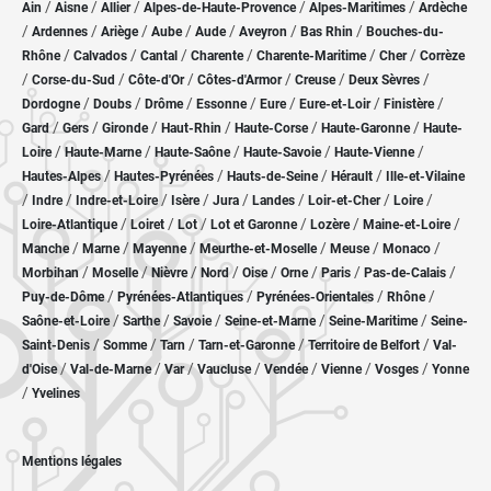
/
/
/
/
/
Ain
Aisne
Allier
Alpes-de-Haute-Provence
Alpes-Maritimes
Ardèche
/
/
/
/
/
/
/
Ardennes
Ariège
Aube
Aude
Aveyron
Bas Rhin
Bouches-du-
/
/
/
/
/
/
Rhône
Calvados
Cantal
Charente
Charente-Maritime
Cher
Corrèze
/
/
/
/
/
/
Corse-du-Sud
Côte-d'Or
Côtes-d'Armor
Creuse
Deux Sèvres
/
/
/
/
/
/
/
Dordogne
Doubs
Drôme
Essonne
Eure
Eure-et-Loir
Finistère
/
/
/
/
/
/
Gard
Gers
Gironde
Haut-Rhin
Haute-Corse
Haute-Garonne
Haute-
/
/
/
/
/
Loire
Haute-Marne
Haute-Saône
Haute-Savoie
Haute-Vienne
/
/
/
/
Hautes-Alpes
Hautes-Pyrénées
Hauts-de-Seine
Hérault
Ille-et-Vilaine
/
/
/
/
/
/
/
/
Indre
Indre-et-Loire
Isère
Jura
Landes
Loir-et-Cher
Loire
/
/
/
/
/
/
Loire-Atlantique
Loiret
Lot
Lot et Garonne
Lozère
Maine-et-Loire
/
/
/
/
/
/
Manche
Marne
Mayenne
Meurthe-et-Moselle
Meuse
Monaco
/
/
/
/
/
/
/
/
Morbihan
Moselle
Nièvre
Nord
Oise
Orne
Paris
Pas-de-Calais
/
/
/
/
Puy-de-Dôme
Pyrénées-Atlantiques
Pyrénées-Orientales
Rhône
/
/
/
/
/
Saône-et-Loire
Sarthe
Savoie
Seine-et-Marne
Seine-Maritime
Seine-
/
/
/
/
/
Saint-Denis
Somme
Tarn
Tarn-et-Garonne
Territoire de Belfort
Val-
/
/
/
/
/
/
/
d'Oise
Val-de-Marne
Var
Vaucluse
Vendée
Vienne
Vosges
Yonne
/
Yvelines
Mentions légales