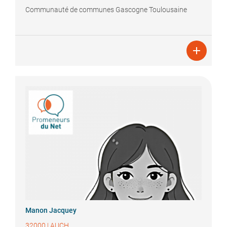
Communauté de communes Gascogne Toulousaine

Manon
Jacquey
32000
|
AUCH