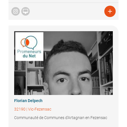


Florian
Delpech
32190
|
Vic-Fezensac
Communauté de Communes d’Artagnan en Fezensac