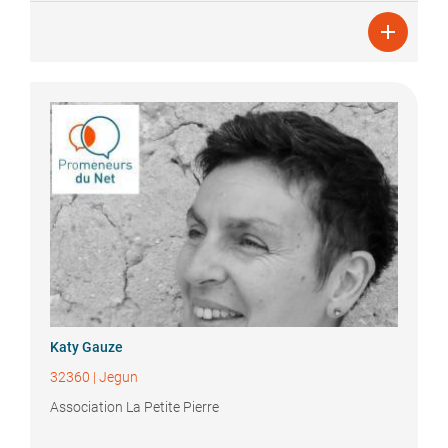

Katy
Gauze
32360
|
Jegun
Association La Petite Pierre