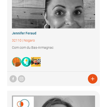
Jennifer
Feraud
32110
|
Nogaro
Com com du Bas-Armagnac
