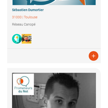
Sébastien
Dumortier
31000
|
Toulouse
Réseau Canopé
