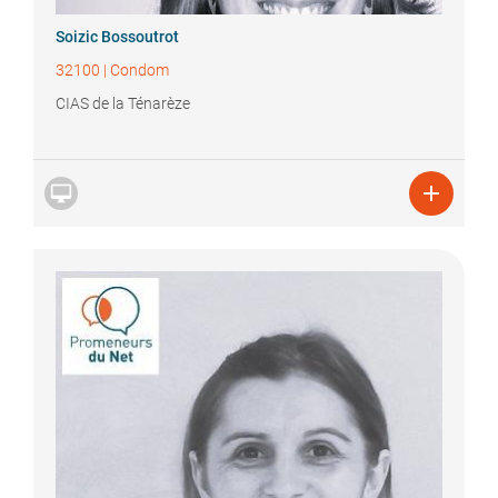
Soizic
Bossoutrot
32100
|
Condom
CIAS de la Ténarèze

