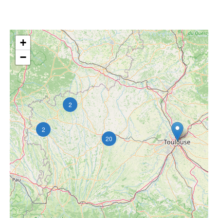
+
−
2
2
20