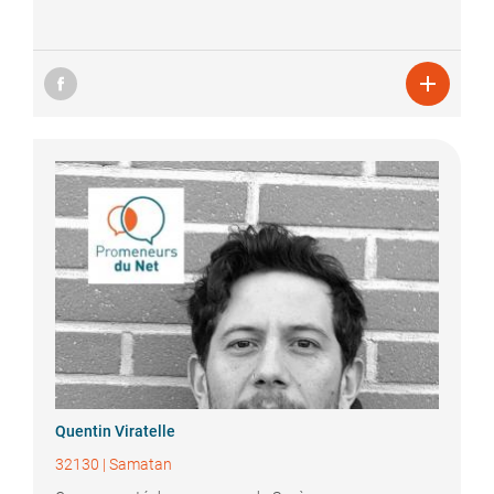

Quentin
Viratelle
32130
|
Samatan