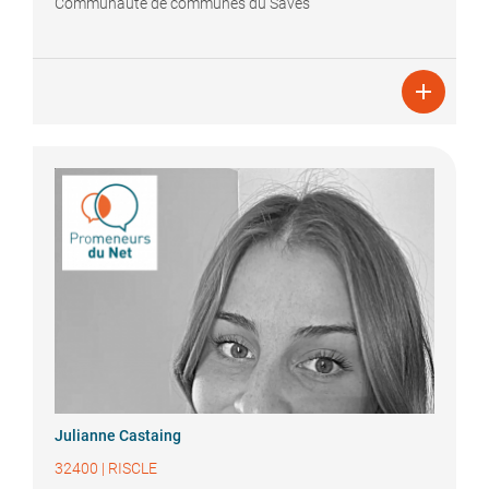
Communauté de communes du Savès

Julianne
Castaing
32400
|
RISCLE