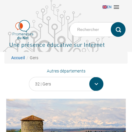
Aller

EN
au
contenu
principal
Une présence éducative sur Internet
Fil d'Ariane
Accueil
Gers
Autres départements
