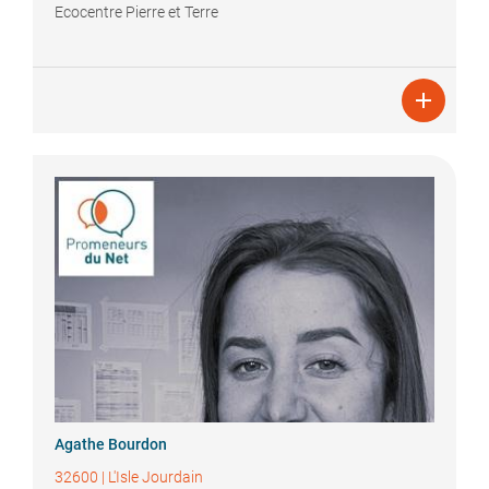
Ecocentre Pierre et Terre

Agathe
Bourdon
32600
|
L'Isle Jourdain