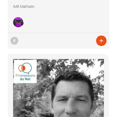
IME Mathalin
