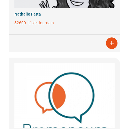
Nathalie
Fatta
32600
|
L'Isle-Jourdain
