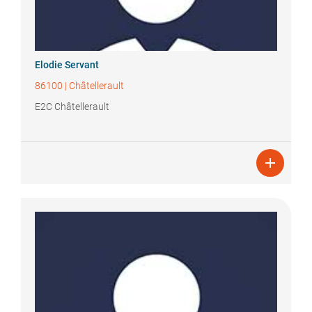
Elodie
Servant
86100
|
Châtellerault
E2C Châtellerault
