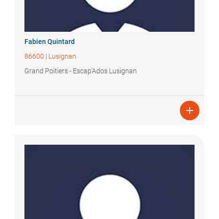
Fabien
Quintard
86600
|
Lusignan
Grand Poitiers - Escap'Ados Lusignan
