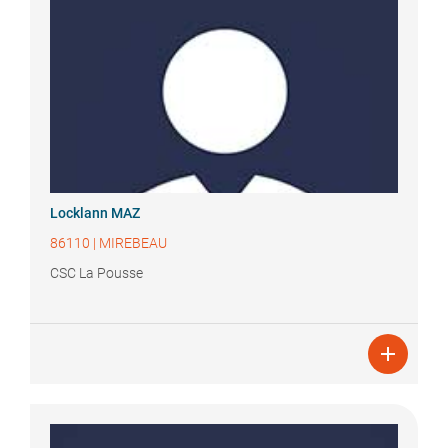
Locklann
MAZ
86110
|
MIREBEAU
CSC La Pousse
