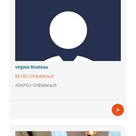
virginie
Ricateau
86100
|
Châtellerault
ADAPGV Châtellerault
