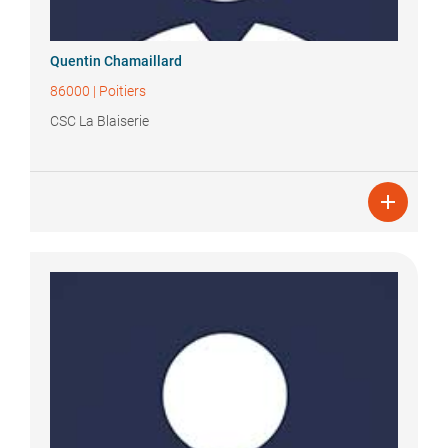
Quentin
Chamaillard
86000
|
Poitiers
CSC La Blaiserie
