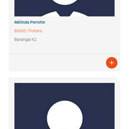
Mélinda
Perrotin
86000
|
Poitiers
Barangaï K2
