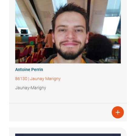
Antoine
Perrin
86130
|
Jaunay Marigny
Jaunay-Marigny
