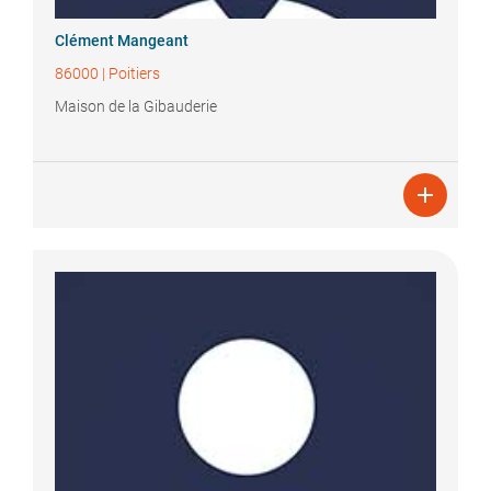
Clément
Mangeant
86000
|
Poitiers
Maison de la Gibauderie
