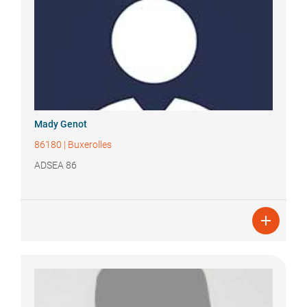
Mady
Genot
86180
|
Buxerolles
ADSEA 86
