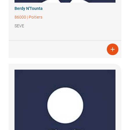
Berdy
N'Tounta
86000
|
Poitiers
SEVE
