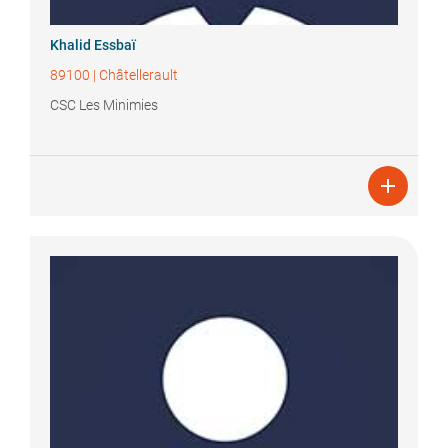
Khalid
Essbaï
89100
|
Châtellerault
CSC Les Minimies
