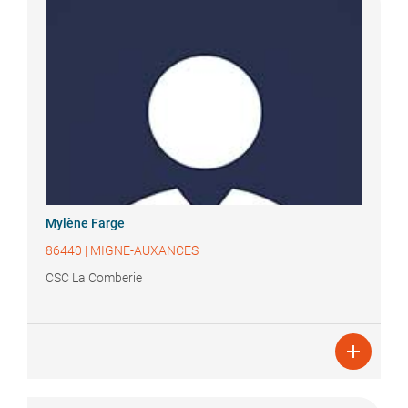
Mylène
Farge
86440
|
MIGNE-AUXANCES
CSC La Comberie
