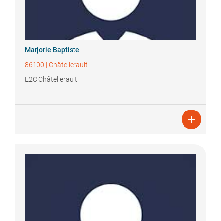
Marjorie
Baptiste
86100
|
Châtellerault
E2C Châtellerault
