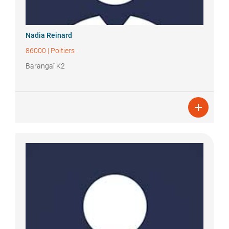
Nadia
Reinard
86000
|
Poitiers
Barangaï K2
