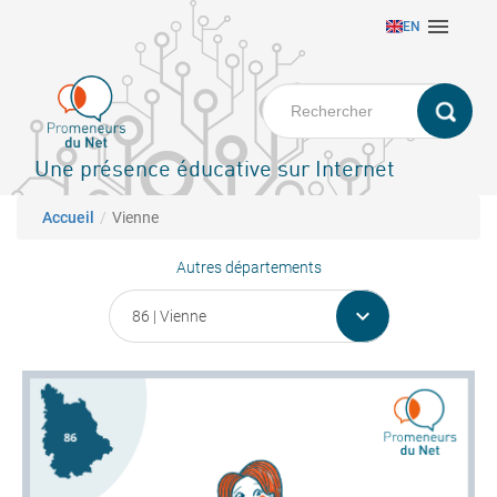
Aller

EN
au
contenu
principal
Une présence éducative sur Internet
Fil d'Ariane
Accueil
Vienne
Autres départements
