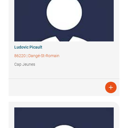
Ludovic
Picault
86220
|
Dangé-St-Romain
Cap Jeunes
