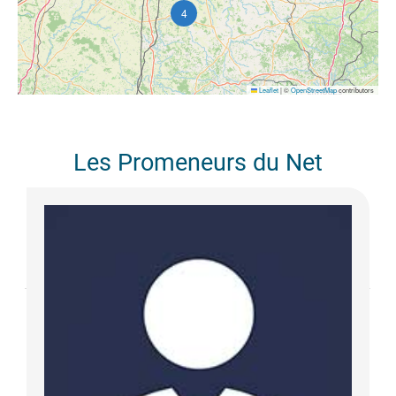
4
Leaflet
|
©
OpenStreetMap
contributors
Les Promeneurs du Net