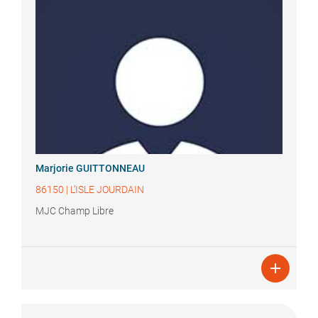
Marjorie
GUITTONNEAU
86150
|
L’ISLE JOURDAIN
MJC Champ Libre
