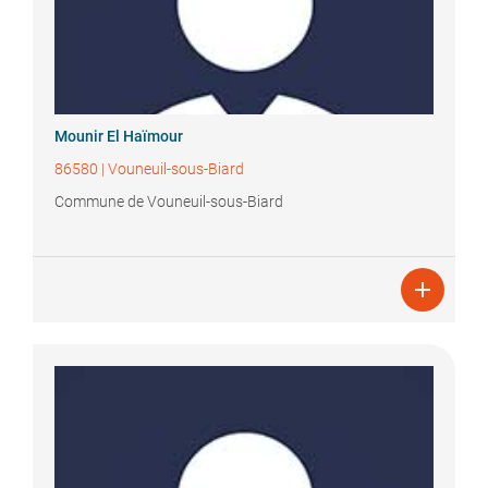
Mounir
El Haïmour
86580
|
Vouneuil-sous-Biard
Commune de Vouneuil-sous-Biard
