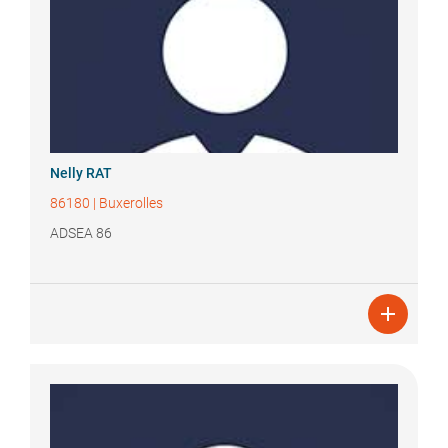
Nelly
RAT
86180
|
Buxerolles
ADSEA 86
