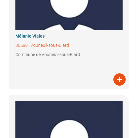
Mélanie
Viales
86580
|
Vouneuil-sous-Biard
Commune de Vouneuil-sous-Biard
