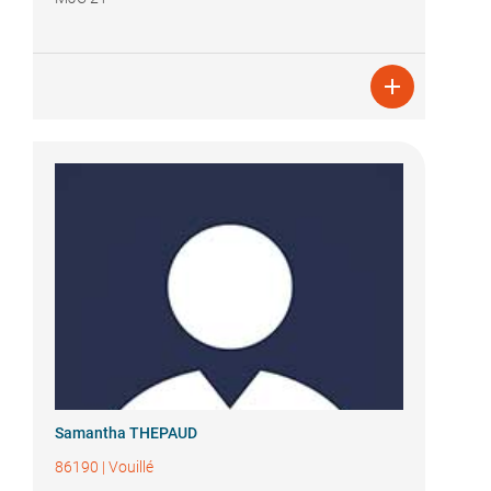

Samantha THEPAUD
86190
|
Vouillé