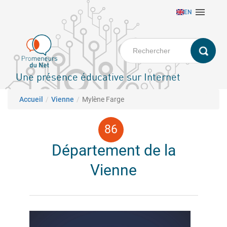
Aller

EN
au
contenu
principal
Une présence éducative sur Internet
Fil d'Ariane
Accueil
Vienne
Mylène Farge
Département de la
Vienne