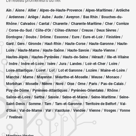
Le réseau promeneurs du net
/
/
/
/
/
Ain
Aisne
Allier
Alpes-de-Haute-Provence
Alpes-Maritimes
Ardèche
/
/
/
/
/
/
/
Ardennes
Ariège
Aube
Aude
Aveyron
Bas Rhin
Bouches-du-
/
/
/
/
/
/
Rhône
Calvados
Cantal
Charente
Charente-Maritime
Cher
Corrèze
/
/
/
/
/
/
Corse-du-Sud
Côte-d'Or
Côtes-d'Armor
Creuse
Deux Sèvres
/
/
/
/
/
/
/
Dordogne
Doubs
Drôme
Essonne
Eure
Eure-et-Loir
Finistère
/
/
/
/
/
/
Gard
Gers
Gironde
Haut-Rhin
Haute-Corse
Haute-Garonne
Haute-
/
/
/
/
/
Loire
Haute-Marne
Haute-Saône
Haute-Savoie
Haute-Vienne
/
/
/
/
Hautes-Alpes
Hautes-Pyrénées
Hauts-de-Seine
Hérault
Ille-et-Vilaine
/
/
/
/
/
/
/
/
Indre
Indre-et-Loire
Isère
Jura
Landes
Loir-et-Cher
Loire
/
/
/
/
/
/
Loire-Atlantique
Loiret
Lot
Lot et Garonne
Lozère
Maine-et-Loire
/
/
/
/
/
/
Manche
Marne
Mayenne
Meurthe-et-Moselle
Meuse
Monaco
/
/
/
/
/
/
/
/
Morbihan
Moselle
Nièvre
Nord
Oise
Orne
Paris
Pas-de-Calais
/
/
/
/
Puy-de-Dôme
Pyrénées-Atlantiques
Pyrénées-Orientales
Rhône
/
/
/
/
/
Saône-et-Loire
Sarthe
Savoie
Seine-et-Marne
Seine-Maritime
Seine-
/
/
/
/
/
Saint-Denis
Somme
Tarn
Tarn-et-Garonne
Territoire de Belfort
Val-
/
/
/
/
/
/
/
d'Oise
Val-de-Marne
Var
Vaucluse
Vendée
Vienne
Vosges
Yonne
/
Yvelines