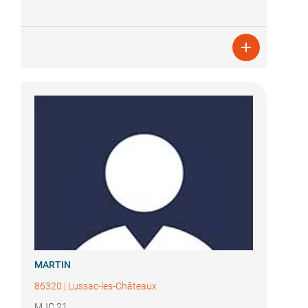

MARTIN
86320
|
Lussac-les-Châteaux
MJC 21