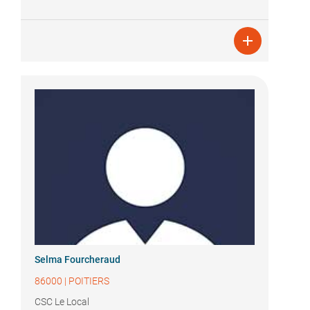

Selma Fourcheraud
86000
|
POITIERS
CSC Le Local