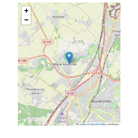
+
−
Leaflet
|
©
OpenStreetMap
contributors