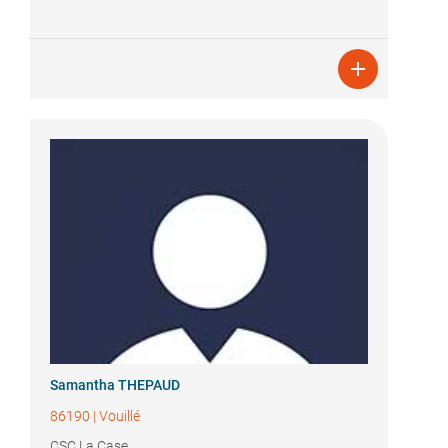

Samantha THEPAUD
86190
|
Vouillé
CSC La Case