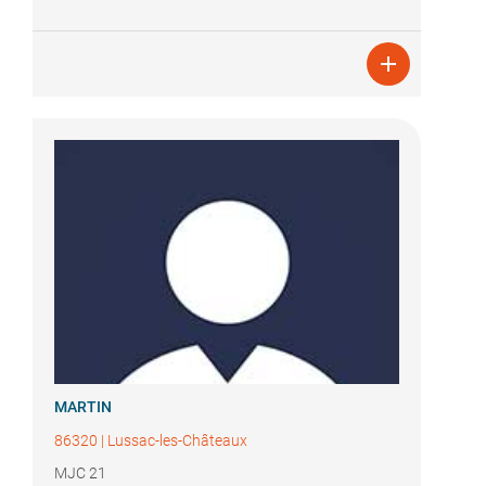

MARTIN
86320
|
Lussac-les-Châteaux
MJC 21