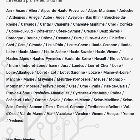
Le réseau promeneurs du net
/
/
/
/
/
Ain
Aisne
Allier
Alpes-de-Haute-Provence
Alpes-Maritimes
Ardèche
/
/
/
/
/
/
/
Ardennes
Ariège
Aube
Aude
Aveyron
Bas Rhin
Bouches-du-
/
/
/
/
/
/
Rhône
Calvados
Cantal
Charente
Charente-Maritime
Cher
Corrèze
/
/
/
/
/
/
Corse-du-Sud
Côte-d'Or
Côtes-d'Armor
Creuse
Deux Sèvres
/
/
/
/
/
/
/
Dordogne
Doubs
Drôme
Essonne
Eure
Eure-et-Loir
Finistère
/
/
/
/
/
/
Gard
Gers
Gironde
Haut-Rhin
Haute-Corse
Haute-Garonne
Haute-
/
/
/
/
/
Loire
Haute-Marne
Haute-Saône
Haute-Savoie
Haute-Vienne
/
/
/
/
Hautes-Alpes
Hautes-Pyrénées
Hauts-de-Seine
Hérault
Ille-et-Vilaine
/
/
/
/
/
/
/
/
Indre
Indre-et-Loire
Isère
Jura
Landes
Loir-et-Cher
Loire
/
/
/
/
/
/
Loire-Atlantique
Loiret
Lot
Lot et Garonne
Lozère
Maine-et-Loire
/
/
/
/
/
/
Manche
Marne
Mayenne
Meurthe-et-Moselle
Meuse
Monaco
/
/
/
/
/
/
/
/
Morbihan
Moselle
Nièvre
Nord
Oise
Orne
Paris
Pas-de-Calais
/
/
/
/
Puy-de-Dôme
Pyrénées-Atlantiques
Pyrénées-Orientales
Rhône
/
/
/
/
/
Saône-et-Loire
Sarthe
Savoie
Seine-et-Marne
Seine-Maritime
Seine-
/
/
/
/
/
Saint-Denis
Somme
Tarn
Tarn-et-Garonne
Territoire de Belfort
Val-
/
/
/
/
/
/
/
d'Oise
Val-de-Marne
Var
Vaucluse
Vendée
Vienne
Vosges
Yonne
/
Yvelines