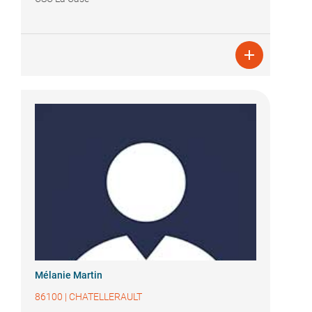

Mélanie Martin
86100
|
CHATELLERAULT