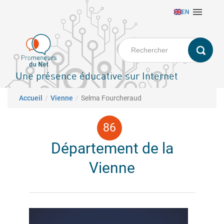
Aller

EN
au
contenu
principal
Une présence éducative sur Internet
Fil d'Ariane
Accueil
Vienne
Selma Fourcheraud
Département de la
Vienne