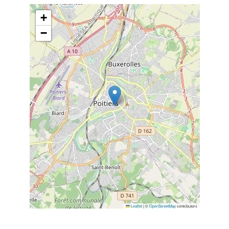
+
−
Leaflet
|
©
OpenStreetMap
contributors