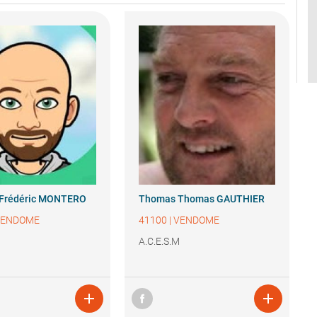
Frédéric MONTERO
Thomas
Thomas GAUTHIER
VENDOME
41100
|
VENDOME
M
A.C.E.S.M

