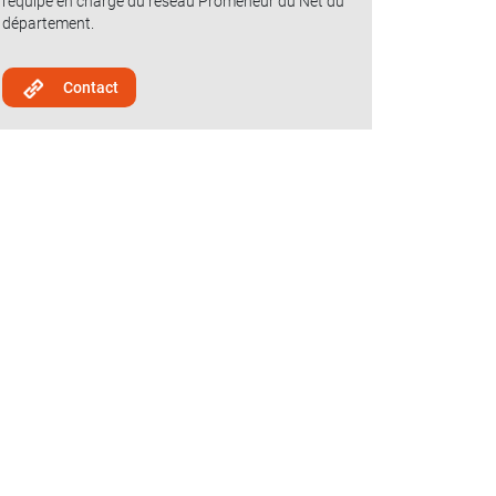
l'équipe en charge du réseau Promeneur du Net du
département.
Contact