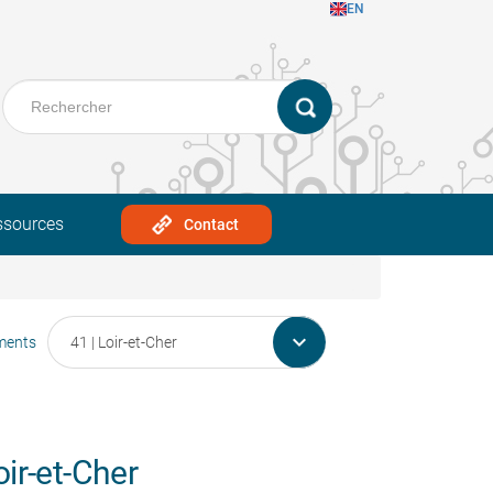
EN
ssources
Contact

ments
ir-et-Cher