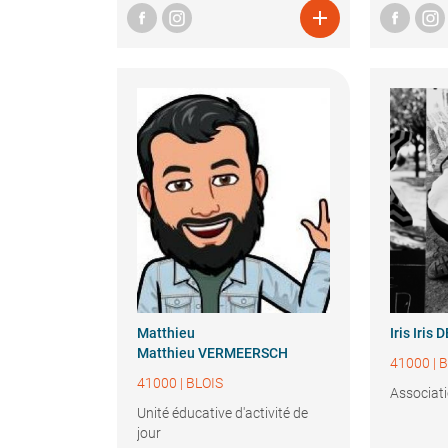

Matthieu
Iris
Iris
Matthieu VERMEERSCH
41000
|
B
41000
|
BLOIS
Associati
Unité éducative d'activité de
jour