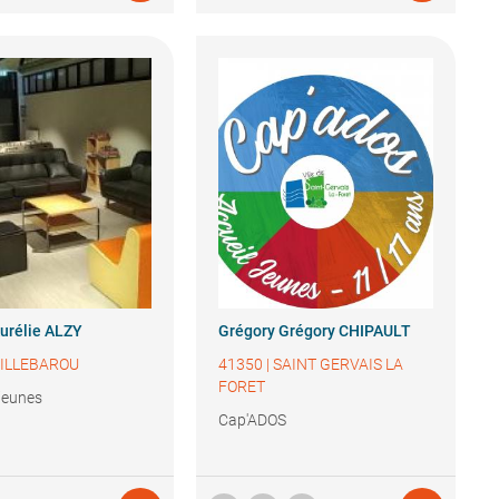
urélie ALZY
Grégory
Grégory CHIPAULT
ILLEBAROU
41350
|
SAINT GERVAIS LA
FORET
 jeunes
Cap'ADOS