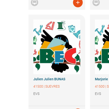



Julien
Julien BUNAS
Marjorie
41500
|
SUEVRES
41500
|
S
EVS
EVS