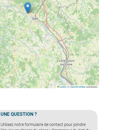
Leaflet
|
©
OpenStreetMap
contributors
UNE QUESTION ?
Utilisez notre formulaire de contact pour joindre