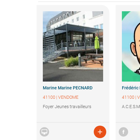
Marine
Marine PECNARD
Frédéric
41100
|
VENDOME
41100
|
Foyer Jeunes travailleurs
A.C.E.S.

