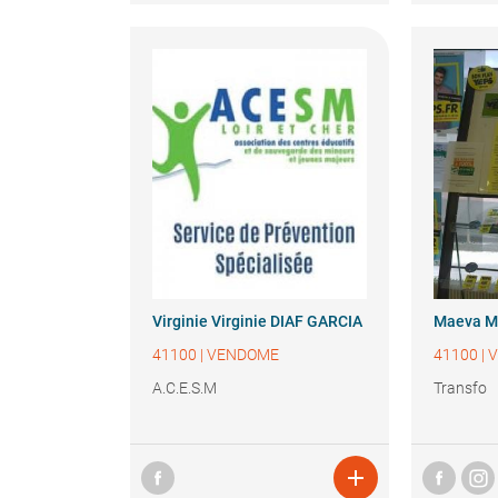
Virginie
Virginie DIAF GARCIA
Maeva
M
41100
|
VENDOME
41100
|
A.C.E.S.M
Transfo
