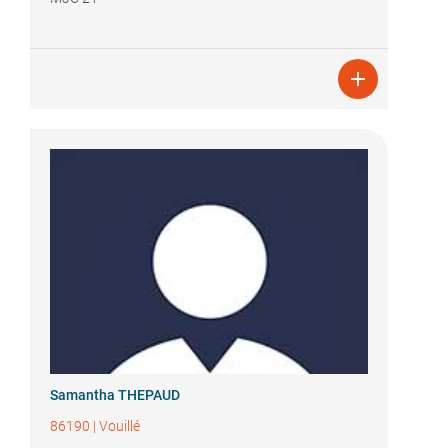

Samantha THEPAUD
86190
|
Vouillé