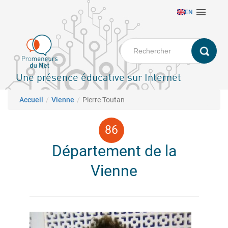
Aller

EN
au
contenu
principal
Une présence éducative sur Internet
Fil d'Ariane
Accueil
Vienne
Pierre Toutan
Département de la
Vienne