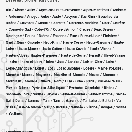
Le réseau promeneurs du net
/
/
/
/
/
Ain
Aisne
Allier
Alpes-de-Haute-Provence
Alpes-Maritimes
Ardèche
/
/
/
/
/
/
/
Ardennes
Ariège
Aube
Aude
Aveyron
Bas Rhin
Bouches-du-
/
/
/
/
/
/
Rhône
Calvados
Cantal
Charente
Charente-Maritime
Cher
Corrèze
/
/
/
/
/
/
Corse-du-Sud
Côte-d'Or
Côtes-d'Armor
Creuse
Deux Sèvres
/
/
/
/
/
/
/
Dordogne
Doubs
Drôme
Essonne
Eure
Eure-et-Loir
Finistère
/
/
/
/
/
/
Gard
Gers
Gironde
Haut-Rhin
Haute-Corse
Haute-Garonne
Haute-
/
/
/
/
/
Loire
Haute-Marne
Haute-Saône
Haute-Savoie
Haute-Vienne
/
/
/
/
Hautes-Alpes
Hautes-Pyrénées
Hauts-de-Seine
Hérault
Ille-et-Vilaine
/
/
/
/
/
/
/
/
Indre
Indre-et-Loire
Isère
Jura
Landes
Loir-et-Cher
Loire
/
/
/
/
/
/
Loire-Atlantique
Loiret
Lot
Lot et Garonne
Lozère
Maine-et-Loire
/
/
/
/
/
/
Manche
Marne
Mayenne
Meurthe-et-Moselle
Meuse
Monaco
/
/
/
/
/
/
/
/
Morbihan
Moselle
Nièvre
Nord
Oise
Orne
Paris
Pas-de-Calais
/
/
/
/
Puy-de-Dôme
Pyrénées-Atlantiques
Pyrénées-Orientales
Rhône
/
/
/
/
/
Saône-et-Loire
Sarthe
Savoie
Seine-et-Marne
Seine-Maritime
Seine-
/
/
/
/
/
Saint-Denis
Somme
Tarn
Tarn-et-Garonne
Territoire de Belfort
Val-
/
/
/
/
/
/
/
d'Oise
Val-de-Marne
Var
Vaucluse
Vendée
Vienne
Vosges
Yonne
/
Yvelines