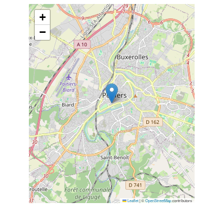
+
−
Leaflet
|
©
OpenStreetMap
contributors