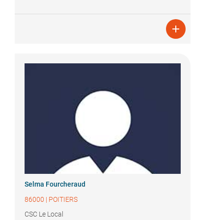

Selma Fourcheraud
86000
|
POITIERS
CSC Le Local