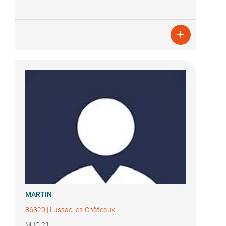

MARTIN
86320
|
Lussac-les-Châteaux
MJC 21