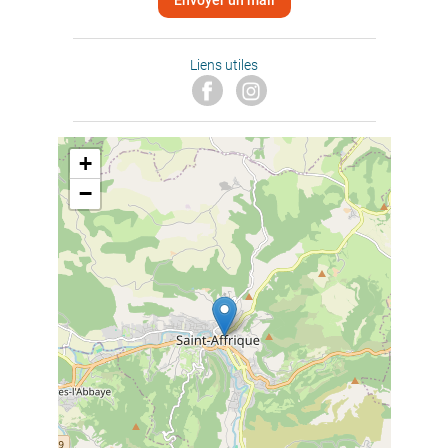
Envoyer un mail
Liens utiles
+
−