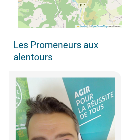
Leaflet
|
©
OpenStreetMap
contributors
Les Promeneurs aux
alentours