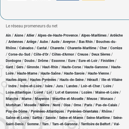
Le réseau promeneurs du net
/
/
/
/
/
Ain
Aisne
Allier
Alpes-de-Haute-Provence
Alpes-Maritimes
Ardèche
/
/
/
/
/
/
/
Ardennes
Ariège
Aube
Aude
Aveyron
Bas Rhin
Bouches-du-
/
/
/
/
/
/
Rhône
Calvados
Cantal
Charente
Charente-Maritime
Cher
Corrèze
/
/
/
/
/
/
Corse-du-Sud
Côte-d'Or
Côtes-d'Armor
Creuse
Deux Sèvres
/
/
/
/
/
/
/
Dordogne
Doubs
Drôme
Essonne
Eure
Eure-et-Loir
Finistère
/
/
/
/
/
/
Gard
Gers
Gironde
Haut-Rhin
Haute-Corse
Haute-Garonne
Haute-
/
/
/
/
/
Loire
Haute-Marne
Haute-Saône
Haute-Savoie
Haute-Vienne
/
/
/
/
Hautes-Alpes
Hautes-Pyrénées
Hauts-de-Seine
Hérault
Ille-et-Vilaine
/
/
/
/
/
/
/
/
Indre
Indre-et-Loire
Isère
Jura
Landes
Loir-et-Cher
Loire
/
/
/
/
/
/
Loire-Atlantique
Loiret
Lot
Lot et Garonne
Lozère
Maine-et-Loire
/
/
/
/
/
/
Manche
Marne
Mayenne
Meurthe-et-Moselle
Meuse
Monaco
/
/
/
/
/
/
/
/
Morbihan
Moselle
Nièvre
Nord
Oise
Orne
Paris
Pas-de-Calais
/
/
/
/
Puy-de-Dôme
Pyrénées-Atlantiques
Pyrénées-Orientales
Rhône
/
/
/
/
/
Saône-et-Loire
Sarthe
Savoie
Seine-et-Marne
Seine-Maritime
Seine-
/
/
/
/
/
Saint-Denis
Somme
Tarn
Tarn-et-Garonne
Territoire de Belfort
Val-