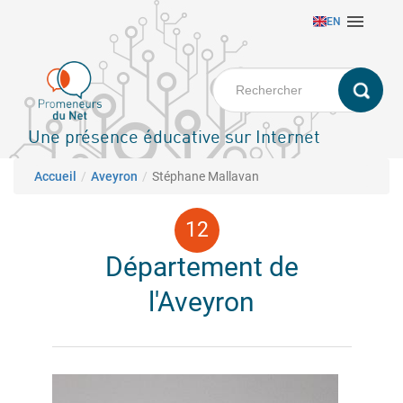
Aller

EN
au
contenu
principal
Une présence éducative sur Internet
Fil d'Ariane
Accueil
Aveyron
Stéphane Mallavan
Département de
l'Aveyron