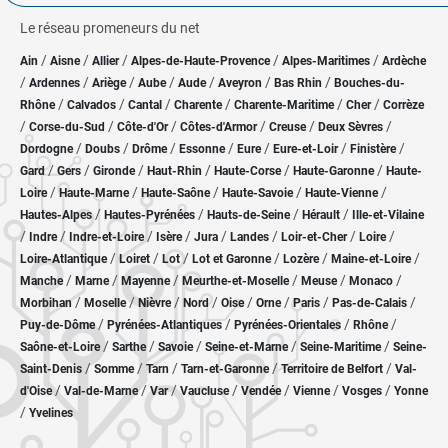
Le réseau promeneurs du net
/
/
/
/
/
Ain
Aisne
Allier
Alpes-de-Haute-Provence
Alpes-Maritimes
Ardèche
/
/
/
/
/
/
/
Ardennes
Ariège
Aube
Aude
Aveyron
Bas Rhin
Bouches-du-
/
/
/
/
/
/
Rhône
Calvados
Cantal
Charente
Charente-Maritime
Cher
Corrèze
/
/
/
/
/
/
Corse-du-Sud
Côte-d'Or
Côtes-d'Armor
Creuse
Deux Sèvres
/
/
/
/
/
/
/
Dordogne
Doubs
Drôme
Essonne
Eure
Eure-et-Loir
Finistère
/
/
/
/
/
/
Gard
Gers
Gironde
Haut-Rhin
Haute-Corse
Haute-Garonne
Haute-
/
/
/
/
/
Loire
Haute-Marne
Haute-Saône
Haute-Savoie
Haute-Vienne
/
/
/
/
Hautes-Alpes
Hautes-Pyrénées
Hauts-de-Seine
Hérault
Ille-et-Vilaine
/
/
/
/
/
/
/
/
Indre
Indre-et-Loire
Isère
Jura
Landes
Loir-et-Cher
Loire
/
/
/
/
/
/
Loire-Atlantique
Loiret
Lot
Lot et Garonne
Lozère
Maine-et-Loire
/
/
/
/
/
/
Manche
Marne
Mayenne
Meurthe-et-Moselle
Meuse
Monaco
/
/
/
/
/
/
/
/
Morbihan
Moselle
Nièvre
Nord
Oise
Orne
Paris
Pas-de-Calais
/
/
/
/
Puy-de-Dôme
Pyrénées-Atlantiques
Pyrénées-Orientales
Rhône
/
/
/
/
/
Saône-et-Loire
Sarthe
Savoie
Seine-et-Marne
Seine-Maritime
Seine-
/
/
/
/
/
Saint-Denis
Somme
Tarn
Tarn-et-Garonne
Territoire de Belfort
Val-
/
/
/
/
/
/
/
d'Oise
Val-de-Marne
Var
Vaucluse
Vendée
Vienne
Vosges
Yonne
/
Yvelines