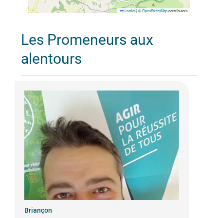
Leaflet
|
©
OpenStreetMap
contributors
Les Promeneurs aux
alentours
Briançon