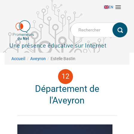
Aller

EN
au
contenu
principal
Une présence éducative sur Internet
Fil d'Ariane
Accueil
Aveyron
Estelle Bastin
Département de
l'Aveyron