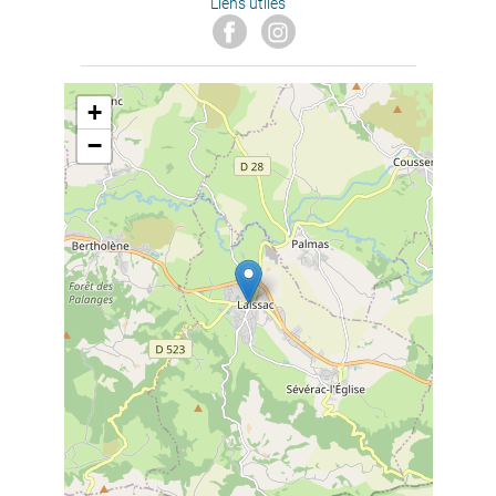
Liens utiles
+
−