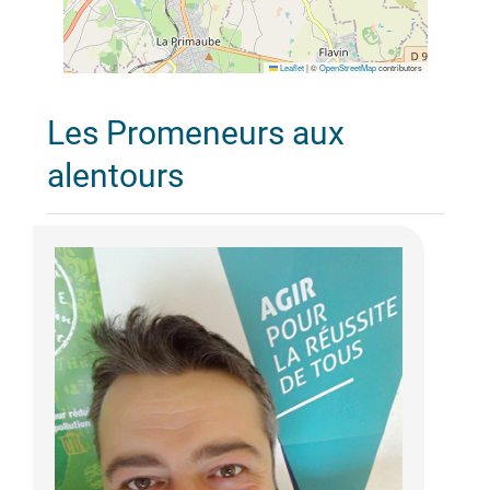
Leaflet
|
©
OpenStreetMap
contributors
Les Promeneurs aux
alentours