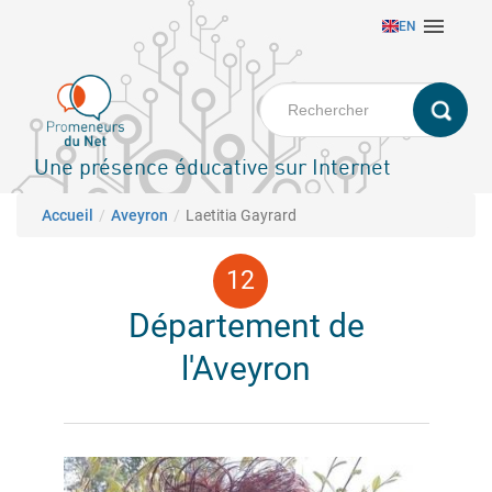
Aller

EN
au
contenu
principal
Une présence éducative sur Internet
Fil d'Ariane
Accueil
Aveyron
Laetitia Gayrard
Département de
l'Aveyron