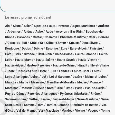
Le réseau promeneurs du net
/
/
/
/
/
Ain
Aisne
Allier
Alpes-de-Haute-Provence
Alpes-Maritimes
Ardèche
/
/
/
/
/
/
/
Ardennes
Ariège
Aube
Aude
Aveyron
Bas Rhin
Bouches-du-
/
/
/
/
/
/
Rhône
Calvados
Cantal
Charente
Charente-Maritime
Cher
Corrèze
/
/
/
/
/
/
Corse-du-Sud
Côte-d'Or
Côtes-d'Armor
Creuse
Deux Sèvres
/
/
/
/
/
/
/
Dordogne
Doubs
Drôme
Essonne
Eure
Eure-et-Loir
Finistère
/
/
/
/
/
/
Gard
Gers
Gironde
Haut-Rhin
Haute-Corse
Haute-Garonne
Haute-
/
/
/
/
/
Loire
Haute-Marne
Haute-Saône
Haute-Savoie
Haute-Vienne
/
/
/
/
Hautes-Alpes
Hautes-Pyrénées
Hauts-de-Seine
Hérault
Ille-et-Vilaine
/
/
/
/
/
/
/
/
Indre
Indre-et-Loire
Isère
Jura
Landes
Loir-et-Cher
Loire
/
/
/
/
/
/
Loire-Atlantique
Loiret
Lot
Lot et Garonne
Lozère
Maine-et-Loire
/
/
/
/
/
/
Manche
Marne
Mayenne
Meurthe-et-Moselle
Meuse
Monaco
/
/
/
/
/
/
/
/
Morbihan
Moselle
Nièvre
Nord
Oise
Orne
Paris
Pas-de-Calais
/
/
/
/
Puy-de-Dôme
Pyrénées-Atlantiques
Pyrénées-Orientales
Rhône
/
/
/
/
/
Saône-et-Loire
Sarthe
Savoie
Seine-et-Marne
Seine-Maritime
Seine-
/
/
/
/
/
Saint-Denis
Somme
Tarn
Tarn-et-Garonne
Territoire de Belfort
Val-
/
/
/
/
/
/
/
d'Oise
Val-de-Marne
Var
Vaucluse
Vendée
Vienne
Vosges
Yonne