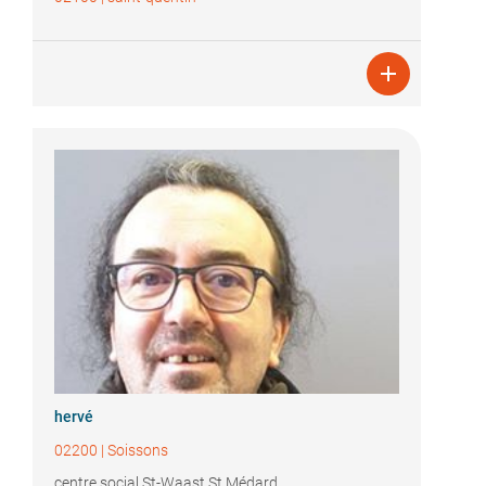

hervé
02200
|
Soissons
centre social St-Waast St Médard