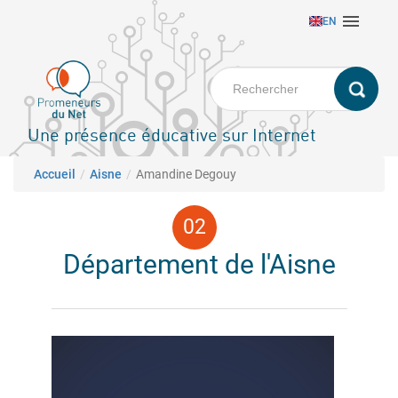
Aller

EN
au
contenu
principal
Une présence éducative sur Internet
Fil d'Ariane
Accueil
Aisne
Amandine Degouy
Département de l'Aisne