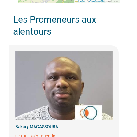
Leaflet
|
©
OpenStreetMap
contributors
Les Promeneurs aux
alentours
Bakary MAGASSOUBA
02100
|
saint-quentin