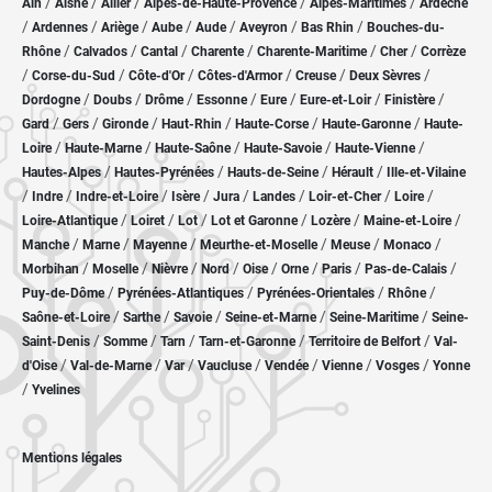
/
/
/
/
/
Ain
Aisne
Allier
Alpes-de-Haute-Provence
Alpes-Maritimes
Ardèche
/
/
/
/
/
/
/
Ardennes
Ariège
Aube
Aude
Aveyron
Bas Rhin
Bouches-du-
/
/
/
/
/
/
Rhône
Calvados
Cantal
Charente
Charente-Maritime
Cher
Corrèze
/
/
/
/
/
/
Corse-du-Sud
Côte-d'Or
Côtes-d'Armor
Creuse
Deux Sèvres
/
/
/
/
/
/
/
Dordogne
Doubs
Drôme
Essonne
Eure
Eure-et-Loir
Finistère
/
/
/
/
/
/
Gard
Gers
Gironde
Haut-Rhin
Haute-Corse
Haute-Garonne
Haute-
/
/
/
/
/
Loire
Haute-Marne
Haute-Saône
Haute-Savoie
Haute-Vienne
/
/
/
/
Hautes-Alpes
Hautes-Pyrénées
Hauts-de-Seine
Hérault
Ille-et-Vilaine
/
/
/
/
/
/
/
/
Indre
Indre-et-Loire
Isère
Jura
Landes
Loir-et-Cher
Loire
/
/
/
/
/
/
Loire-Atlantique
Loiret
Lot
Lot et Garonne
Lozère
Maine-et-Loire
/
/
/
/
/
/
Manche
Marne
Mayenne
Meurthe-et-Moselle
Meuse
Monaco
/
/
/
/
/
/
/
/
Morbihan
Moselle
Nièvre
Nord
Oise
Orne
Paris
Pas-de-Calais
/
/
/
/
Puy-de-Dôme
Pyrénées-Atlantiques
Pyrénées-Orientales
Rhône
/
/
/
/
/
Saône-et-Loire
Sarthe
Savoie
Seine-et-Marne
Seine-Maritime
Seine-
/
/
/
/
/
Saint-Denis
Somme
Tarn
Tarn-et-Garonne
Territoire de Belfort
Val-
/
/
/
/
/
/
/
d'Oise
Val-de-Marne
Var
Vaucluse
Vendée
Vienne
Vosges
Yonne
/
Yvelines
Mentions légales