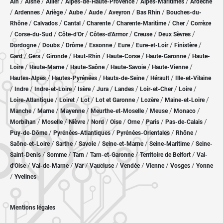
/
/
/
/
/
Ain
Aisne
Allier
Alpes-de-Haute-Provence
Alpes-Maritimes
Ardèche
/
/
/
/
/
/
/
Ardennes
Ariège
Aube
Aude
Aveyron
Bas Rhin
Bouches-du-
/
/
/
/
/
/
Rhône
Calvados
Cantal
Charente
Charente-Maritime
Cher
Corrèze
/
/
/
/
/
/
Corse-du-Sud
Côte-d'Or
Côtes-d'Armor
Creuse
Deux Sèvres
/
/
/
/
/
/
/
Dordogne
Doubs
Drôme
Essonne
Eure
Eure-et-Loir
Finistère
/
/
/
/
/
/
Gard
Gers
Gironde
Haut-Rhin
Haute-Corse
Haute-Garonne
Haute-
/
/
/
/
/
Loire
Haute-Marne
Haute-Saône
Haute-Savoie
Haute-Vienne
/
/
/
/
Hautes-Alpes
Hautes-Pyrénées
Hauts-de-Seine
Hérault
Ille-et-Vilaine
/
/
/
/
/
/
/
/
Indre
Indre-et-Loire
Isère
Jura
Landes
Loir-et-Cher
Loire
/
/
/
/
/
/
Loire-Atlantique
Loiret
Lot
Lot et Garonne
Lozère
Maine-et-Loire
/
/
/
/
/
/
Manche
Marne
Mayenne
Meurthe-et-Moselle
Meuse
Monaco
/
/
/
/
/
/
/
/
Morbihan
Moselle
Nièvre
Nord
Oise
Orne
Paris
Pas-de-Calais
/
/
/
/
Puy-de-Dôme
Pyrénées-Atlantiques
Pyrénées-Orientales
Rhône
/
/
/
/
/
Saône-et-Loire
Sarthe
Savoie
Seine-et-Marne
Seine-Maritime
Seine-
/
/
/
/
/
Saint-Denis
Somme
Tarn
Tarn-et-Garonne
Territoire de Belfort
Val-
/
/
/
/
/
/
/
d'Oise
Val-de-Marne
Var
Vaucluse
Vendée
Vienne
Vosges
Yonne
/
Yvelines
Mentions légales