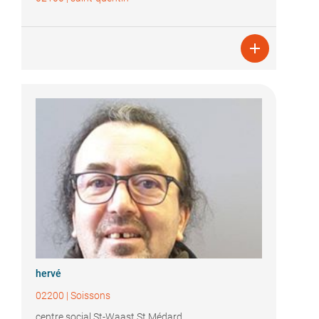

hervé
02200
|
Soissons
centre social St-Waast St Médard