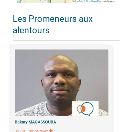
Leaflet
|
©
OpenStreetMap
contributors
Les Promeneurs aux
alentours
Bakary MAGASSOUBA
02100
|
saint-quentin