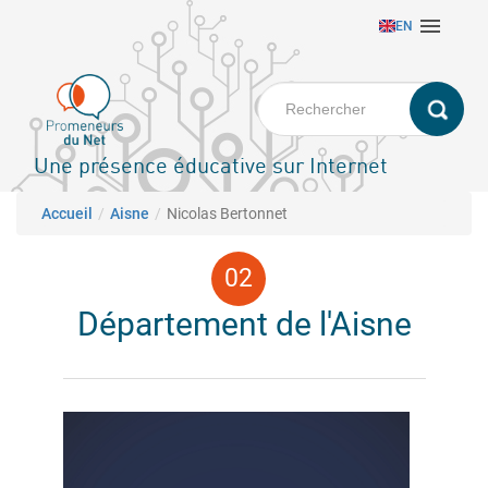
Aller

EN
au
contenu
principal
Une présence éducative sur Internet
Fil d'Ariane
Accueil
Aisne
Nicolas Bertonnet
Département de l'Aisne