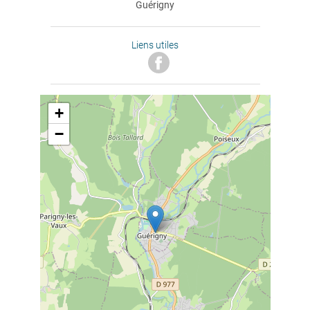
Guérigny
Liens utiles
+
−