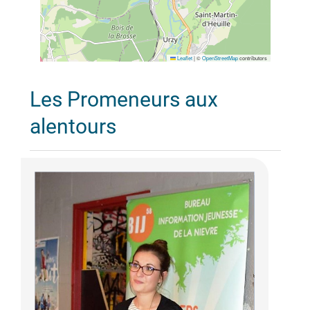
Leaflet
|
©
OpenStreetMap
contributors
Les Promeneurs aux
alentours