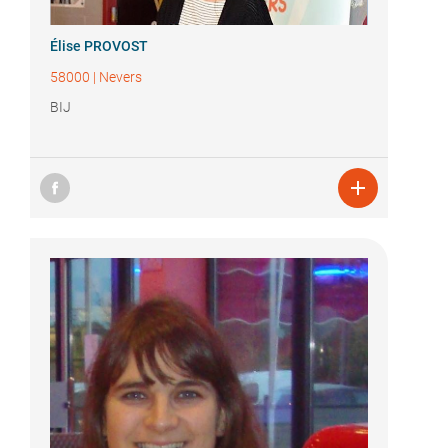
Élise PROVOST
58000
|
Nevers
BIJ
