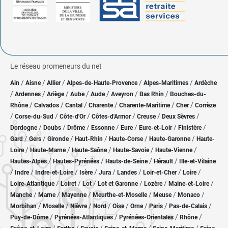
Le réseau promeneurs du net
/
/
/
/
/
Ain
Aisne
Allier
Alpes-de-Haute-Provence
Alpes-Maritimes
Ardèche
/
/
/
/
/
/
/
Ardennes
Ariège
Aube
Aude
Aveyron
Bas Rhin
Bouches-du-
/
/
/
/
/
/
Rhône
Calvados
Cantal
Charente
Charente-Maritime
Cher
Corrèze
/
/
/
/
/
/
Corse-du-Sud
Côte-d'Or
Côtes-d'Armor
Creuse
Deux Sèvres
/
/
/
/
/
/
/
Dordogne
Doubs
Drôme
Essonne
Eure
Eure-et-Loir
Finistère
/
/
/
/
/
/
Gard
Gers
Gironde
Haut-Rhin
Haute-Corse
Haute-Garonne
Haute-
/
/
/
/
/
Loire
Haute-Marne
Haute-Saône
Haute-Savoie
Haute-Vienne
/
/
/
/
Hautes-Alpes
Hautes-Pyrénées
Hauts-de-Seine
Hérault
Ille-et-Vilaine
/
/
/
/
/
/
/
/
Indre
Indre-et-Loire
Isère
Jura
Landes
Loir-et-Cher
Loire
/
/
/
/
/
/
Loire-Atlantique
Loiret
Lot
Lot et Garonne
Lozère
Maine-et-Loire
/
/
/
/
/
/
Manche
Marne
Mayenne
Meurthe-et-Moselle
Meuse
Monaco
/
/
/
/
/
/
/
/
Morbihan
Moselle
Nièvre
Nord
Oise
Orne
Paris
Pas-de-Calais
/
/
/
/
Puy-de-Dôme
Pyrénées-Atlantiques
Pyrénées-Orientales
Rhône