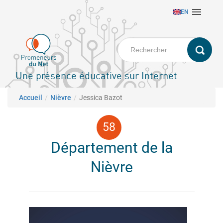
Aller

EN
au
contenu
principal
Une présence éducative sur Internet
Fil d'Ariane
Accueil
Nièvre
Jessica Bazot
Département de la
Nièvre