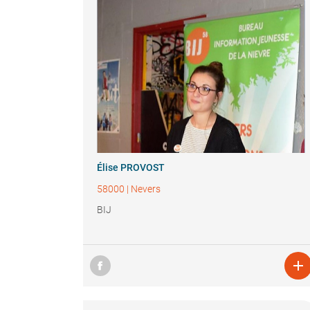
Élise PROVOST
58000
|
Nevers
BIJ
