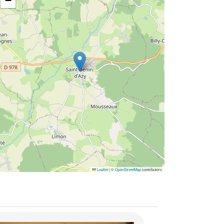
−
Leaflet
|
©
OpenStreetMap
contributors