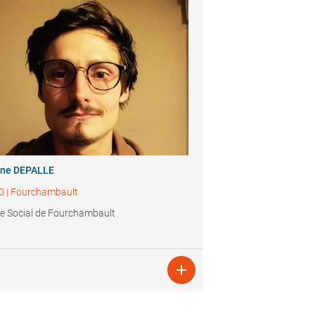
ine DEPALLE
0
|
Fourchambault
e Social de Fourchambault
