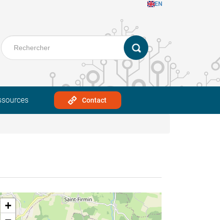
EN
ssources
Contact
+