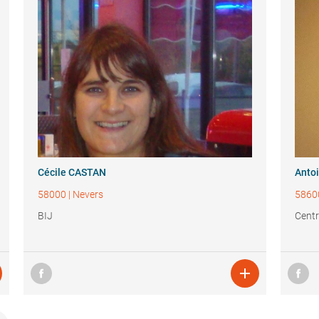
Cécile CASTAN
Anto
58000
|
Nevers
5860
BIJ
Centr
