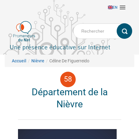
Aller

EN
au
contenu
principal
Une présence éducative sur Internet
Fil d'Ariane
Accueil
Nièvre
Céline De Figuerreido
Département de la
Nièvre