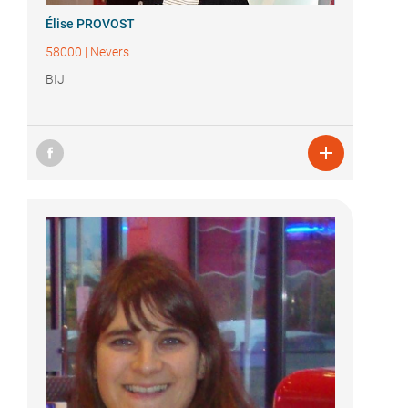
Élise PROVOST
58000
|
Nevers
BIJ
