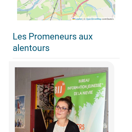
Leaflet
|
©
OpenStreetMap
contributors
Les Promeneurs aux
alentours