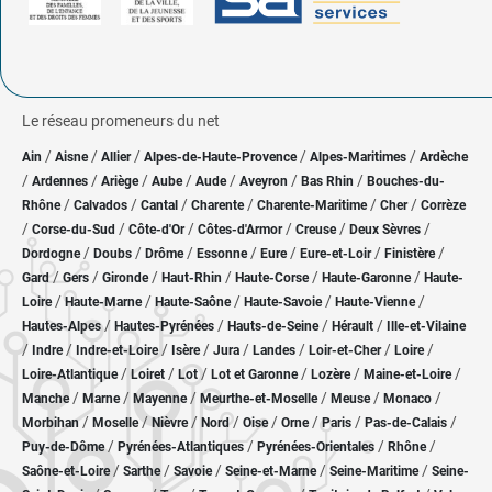
Le réseau promeneurs du net
/
/
/
/
/
Ain
Aisne
Allier
Alpes-de-Haute-Provence
Alpes-Maritimes
Ardèche
/
/
/
/
/
/
/
Ardennes
Ariège
Aube
Aude
Aveyron
Bas Rhin
Bouches-du-
/
/
/
/
/
/
Rhône
Calvados
Cantal
Charente
Charente-Maritime
Cher
Corrèze
/
/
/
/
/
/
Corse-du-Sud
Côte-d'Or
Côtes-d'Armor
Creuse
Deux Sèvres
/
/
/
/
/
/
/
Dordogne
Doubs
Drôme
Essonne
Eure
Eure-et-Loir
Finistère
/
/
/
/
/
/
Gard
Gers
Gironde
Haut-Rhin
Haute-Corse
Haute-Garonne
Haute-
/
/
/
/
/
Loire
Haute-Marne
Haute-Saône
Haute-Savoie
Haute-Vienne
/
/
/
/
Hautes-Alpes
Hautes-Pyrénées
Hauts-de-Seine
Hérault
Ille-et-Vilaine
/
/
/
/
/
/
/
/
Indre
Indre-et-Loire
Isère
Jura
Landes
Loir-et-Cher
Loire
/
/
/
/
/
/
Loire-Atlantique
Loiret
Lot
Lot et Garonne
Lozère
Maine-et-Loire
/
/
/
/
/
/
Manche
Marne
Mayenne
Meurthe-et-Moselle
Meuse
Monaco
/
/
/
/
/
/
/
/
Morbihan
Moselle
Nièvre
Nord
Oise
Orne
Paris
Pas-de-Calais
/
/
/
/
Puy-de-Dôme
Pyrénées-Atlantiques
Pyrénées-Orientales
Rhône
/
/
/
/
/
Saône-et-Loire
Sarthe
Savoie
Seine-et-Marne
Seine-Maritime
Seine-