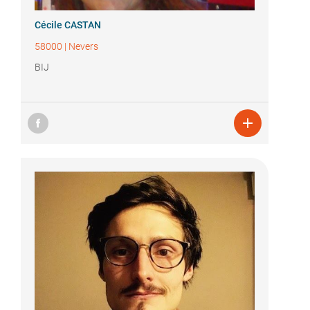
Cécile CASTAN
58000
|
Nevers
BIJ
