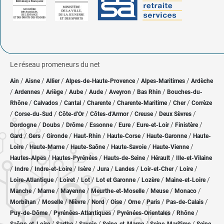
Le réseau promeneurs du net
/
/
/
/
/
Ain
Aisne
Allier
Alpes-de-Haute-Provence
Alpes-Maritimes
Ardèche
/
/
/
/
/
/
/
Ardennes
Ariège
Aube
Aude
Aveyron
Bas Rhin
Bouches-du-
/
/
/
/
/
/
Rhône
Calvados
Cantal
Charente
Charente-Maritime
Cher
Corrèze
/
/
/
/
/
/
Corse-du-Sud
Côte-d'Or
Côtes-d'Armor
Creuse
Deux Sèvres
/
/
/
/
/
/
/
Dordogne
Doubs
Drôme
Essonne
Eure
Eure-et-Loir
Finistère
/
/
/
/
/
/
Gard
Gers
Gironde
Haut-Rhin
Haute-Corse
Haute-Garonne
Haute-
/
/
/
/
/
Loire
Haute-Marne
Haute-Saône
Haute-Savoie
Haute-Vienne
/
/
/
/
Hautes-Alpes
Hautes-Pyrénées
Hauts-de-Seine
Hérault
Ille-et-Vilaine
/
/
/
/
/
/
/
/
Indre
Indre-et-Loire
Isère
Jura
Landes
Loir-et-Cher
Loire
/
/
/
/
/
/
Loire-Atlantique
Loiret
Lot
Lot et Garonne
Lozère
Maine-et-Loire
/
/
/
/
/
/
Manche
Marne
Mayenne
Meurthe-et-Moselle
Meuse
Monaco
/
/
/
/
/
/
/
/
Morbihan
Moselle
Nièvre
Nord
Oise
Orne
Paris
Pas-de-Calais
/
/
/
/
Puy-de-Dôme
Pyrénées-Atlantiques
Pyrénées-Orientales
Rhône
/
/
/
/
/