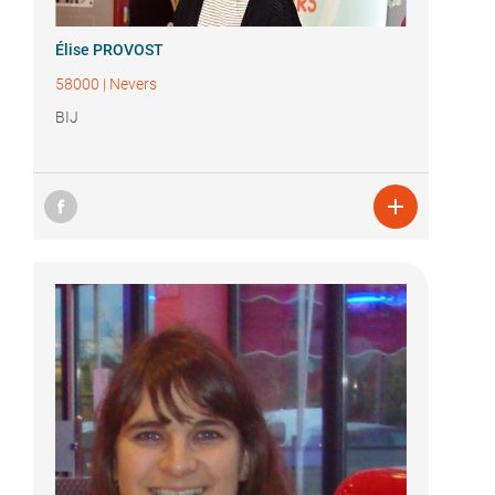
Élise PROVOST
58000
|
Nevers
BIJ
