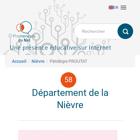
Aller

EN
au
contenu
principal
Une présence éducative sur Internet
Fil d'Ariane
Accueil
Nièvre
Pénélope PROUTAT
Département de la
Nièvre