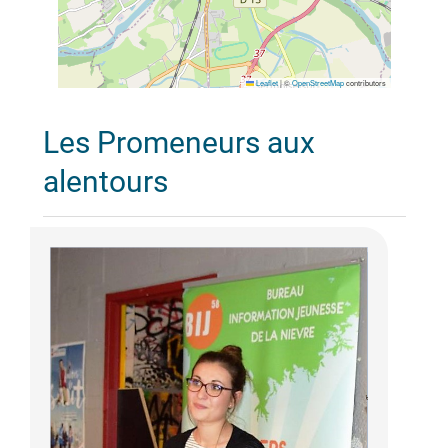
Leaflet
|
©
OpenStreetMap
contributors
Les Promeneurs aux
alentours