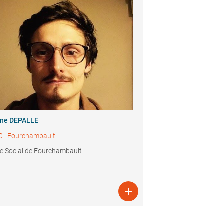
ine DEPALLE
0
|
Fourchambault
e Social de Fourchambault
