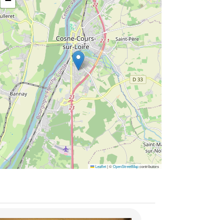
−
Leaflet
|
©
OpenStreetMap
contributors