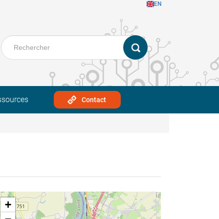
EN
ssources
Contact
+