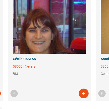
Cécile CASTAN
Anto
58000
|
Nevers
5860
BIJ
Centr
