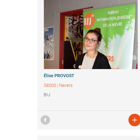
Élise PROVOST
58000
|
Nevers
BIJ
