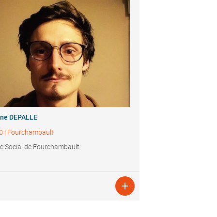
ine DEPALLE
0
|
Fourchambault
e Social de Fourchambault
