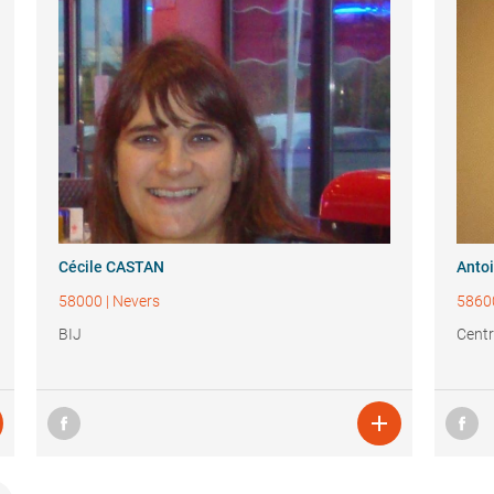
Cécile CASTAN
Anto
58000
|
Nevers
5860
BIJ
Centr
