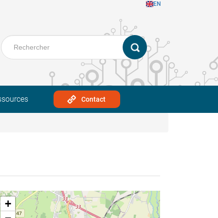
EN
ssources
Contact
+