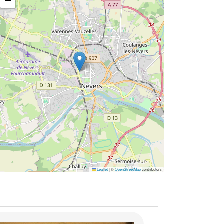
−
Leaflet
|
©
OpenStreetMap
contributors