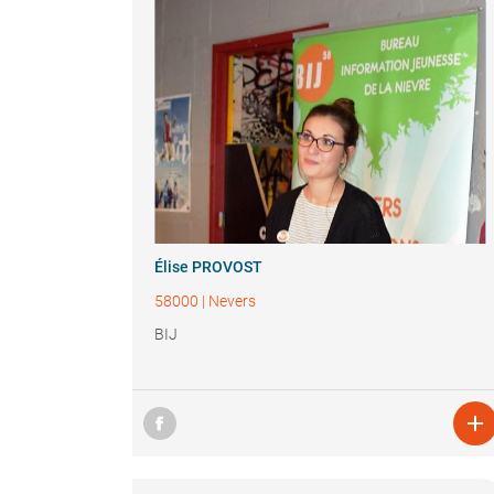
Élise PROVOST
58000
|
Nevers
BIJ
