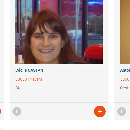
Cécile CASTAN
Anto
58000
|
Nevers
5860
BIJ
Centr
