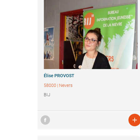
Élise PROVOST
58000
|
Nevers
BIJ
