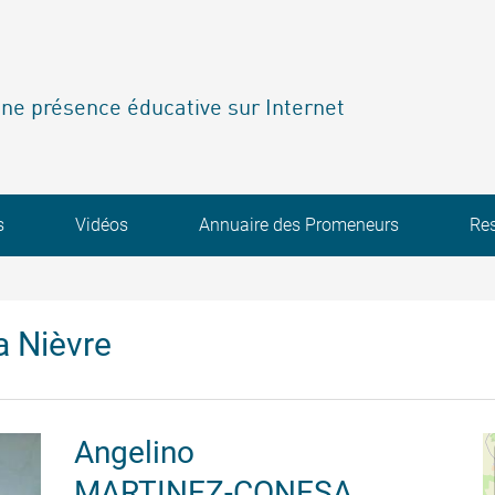
ne présence éducative sur Internet
s
Vidéos
Annuaire des Promeneurs
Re
a Nièvre
Angelino
MARTINEZ-CONESA