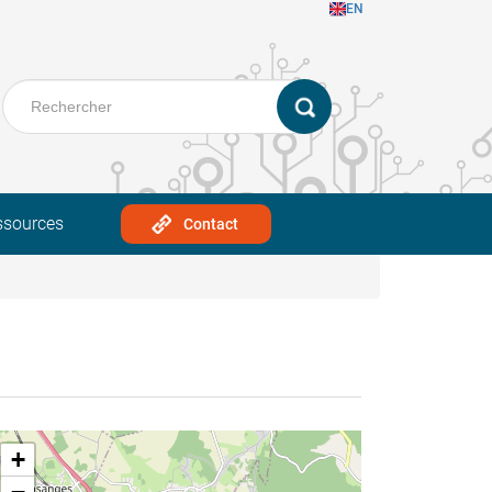
EN
ssources
Contact
+