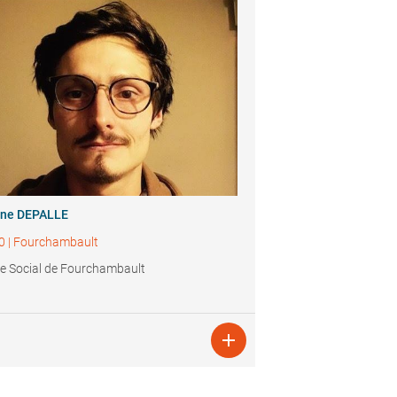
ine DEPALLE
0
|
Fourchambault
e Social de Fourchambault
