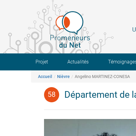
Aller
au
contenu
principal
U
Main navigation
Projet
Actualités
Témoignage
Fil d'Ariane
Accueil
Nièvre
Angelino MARTINEZ-CONESA
Département de l