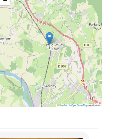
−
Leaflet
|
©
OpenStreetMap
contributors