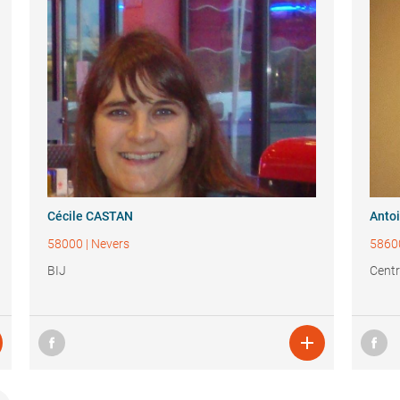
Cécile CASTAN
Anto
58000
|
Nevers
5860
BIJ
Centr
