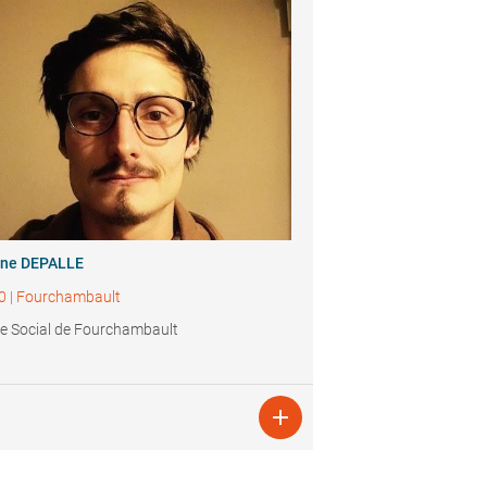
ine DEPALLE
0
|
Fourchambault
e Social de Fourchambault
