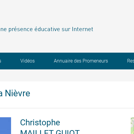
ne présence éducative sur Internet
s
Vidéos
Annuaire des Promeneurs
Re
a Nièvre
Christophe
MAILLET GUIOT