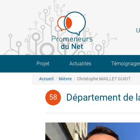
Aller
au
contenu
principal
U
Main navigation
Projet
Actualités
Témoignage
Fil d'Ariane
Accueil
Nièvre
Christophe MAILLET GUIOT
Département de l