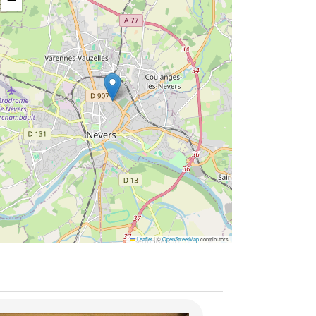
−
Leaflet
|
©
OpenStreetMap
contributors