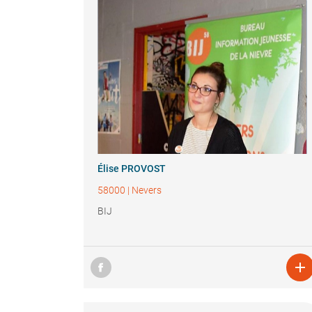
Élise PROVOST
58000
|
Nevers
BIJ
