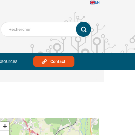
EN
ssources
Contact
+