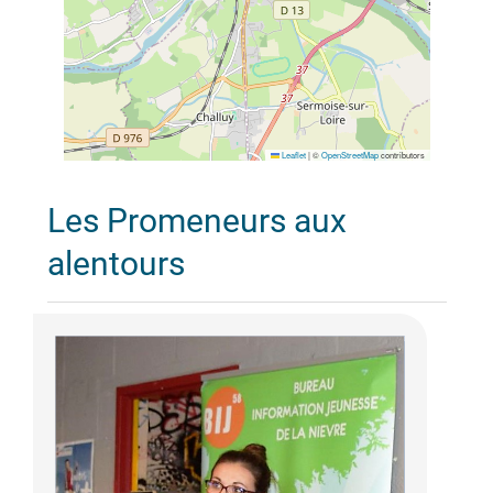
Leaflet
|
©
OpenStreetMap
contributors
Les Promeneurs aux
alentours