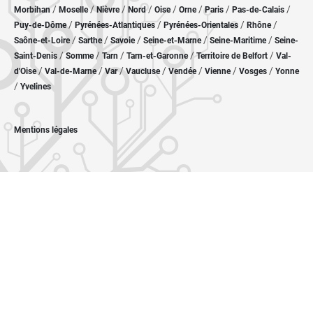
/
/
/
/
/
/
/
/
Morbihan
Moselle
Nièvre
Nord
Oise
Orne
Paris
Pas-de-Calais
/
/
/
/
Puy-de-Dôme
Pyrénées-Atlantiques
Pyrénées-Orientales
Rhône
/
/
/
/
/
Saône-et-Loire
Sarthe
Savoie
Seine-et-Marne
Seine-Maritime
Seine-
/
/
/
/
/
Saint-Denis
Somme
Tarn
Tarn-et-Garonne
Territoire de Belfort
Val-
/
/
/
/
/
/
/
d'Oise
Val-de-Marne
Var
Vaucluse
Vendée
Vienne
Vosges
Yonne
/
Yvelines
Mentions légales