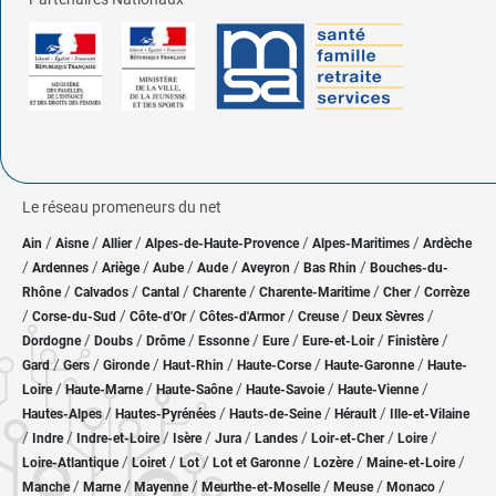
Le réseau promeneurs du net
/
/
/
/
/
Ain
Aisne
Allier
Alpes-de-Haute-Provence
Alpes-Maritimes
Ardèche
/
/
/
/
/
/
/
Ardennes
Ariège
Aube
Aude
Aveyron
Bas Rhin
Bouches-du-
/
/
/
/
/
/
Rhône
Calvados
Cantal
Charente
Charente-Maritime
Cher
Corrèze
/
/
/
/
/
/
Corse-du-Sud
Côte-d'Or
Côtes-d'Armor
Creuse
Deux Sèvres
/
/
/
/
/
/
/
Dordogne
Doubs
Drôme
Essonne
Eure
Eure-et-Loir
Finistère
/
/
/
/
/
/
Gard
Gers
Gironde
Haut-Rhin
Haute-Corse
Haute-Garonne
Haute-
/
/
/
/
/
Loire
Haute-Marne
Haute-Saône
Haute-Savoie
Haute-Vienne
/
/
/
/
Hautes-Alpes
Hautes-Pyrénées
Hauts-de-Seine
Hérault
Ille-et-Vilaine
/
/
/
/
/
/
/
/
Indre
Indre-et-Loire
Isère
Jura
Landes
Loir-et-Cher
Loire
/
/
/
/
/
/
Loire-Atlantique
Loiret
Lot
Lot et Garonne
Lozère
Maine-et-Loire
/
/
/
/
/
/
Manche
Marne
Mayenne
Meurthe-et-Moselle
Meuse
Monaco