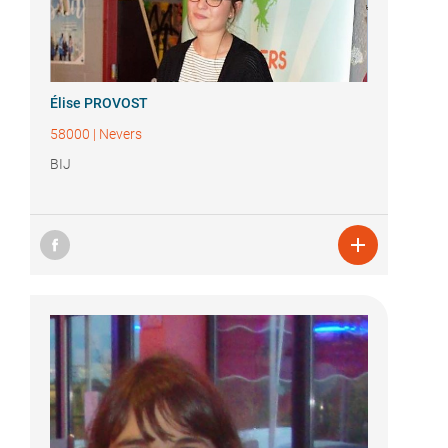
Élise PROVOST
58000
|
Nevers
BIJ
