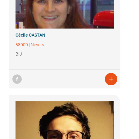
Cécile CASTAN
58000
|
Nevers
BIJ
