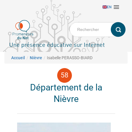
Aller

EN
au
contenu
principal
Une présence éducative sur Internet
Fil d'Ariane
Accueil
Nièvre
Isabelle PERASSO-BIARD
Département de la
Nièvre