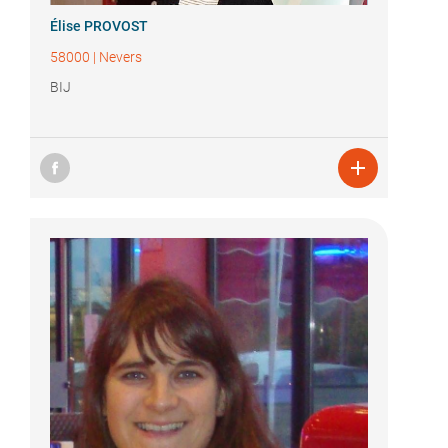
Élise PROVOST
58000
|
Nevers
BIJ
