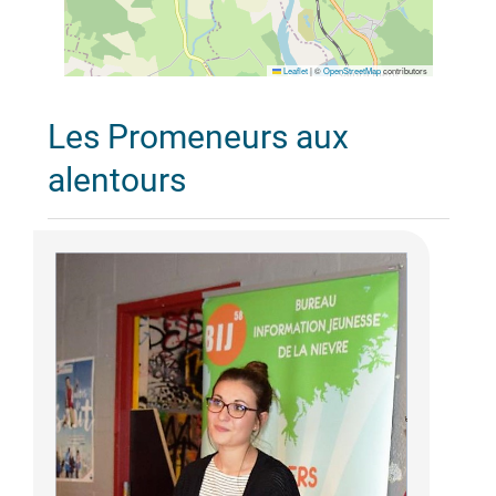
Leaflet
|
©
OpenStreetMap
contributors
Les Promeneurs aux
alentours