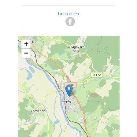
Liens utiles
+
−