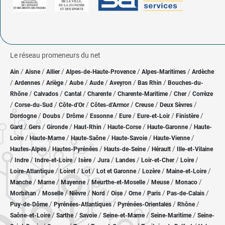
Le réseau promeneurs du net
/
/
/
/
/
Ain
Aisne
Allier
Alpes-de-Haute-Provence
Alpes-Maritimes
Ardèche
/
/
/
/
/
/
/
Ardennes
Ariège
Aube
Aude
Aveyron
Bas Rhin
Bouches-du-
/
/
/
/
/
/
Rhône
Calvados
Cantal
Charente
Charente-Maritime
Cher
Corrèze
/
/
/
/
/
/
Corse-du-Sud
Côte-d'Or
Côtes-d'Armor
Creuse
Deux Sèvres
/
/
/
/
/
/
/
Dordogne
Doubs
Drôme
Essonne
Eure
Eure-et-Loir
Finistère
/
/
/
/
/
/
Gard
Gers
Gironde
Haut-Rhin
Haute-Corse
Haute-Garonne
Haute-
/
/
/
/
/
Loire
Haute-Marne
Haute-Saône
Haute-Savoie
Haute-Vienne
/
/
/
/
Hautes-Alpes
Hautes-Pyrénées
Hauts-de-Seine
Hérault
Ille-et-Vilaine
/
/
/
/
/
/
/
/
Indre
Indre-et-Loire
Isère
Jura
Landes
Loir-et-Cher
Loire
/
/
/
/
/
/
Loire-Atlantique
Loiret
Lot
Lot et Garonne
Lozère
Maine-et-Loire
/
/
/
/
/
/
Manche
Marne
Mayenne
Meurthe-et-Moselle
Meuse
Monaco
/
/
/
/
/
/
/
/
Morbihan
Moselle
Nièvre
Nord
Oise
Orne
Paris
Pas-de-Calais
/
/
/
/
Puy-de-Dôme
Pyrénées-Atlantiques
Pyrénées-Orientales
Rhône
/
/
/
/
/
Saône-et-Loire
Sarthe
Savoie
Seine-et-Marne
Seine-Maritime
Seine-