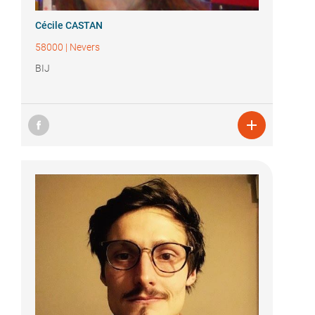
Cécile CASTAN
58000
|
Nevers
BIJ
