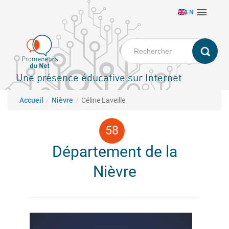
Aller

EN
au
contenu
principal
Une présence éducative sur Internet
Fil d'Ariane
Accueil
Nièvre
Céline Laveille
Département de la
Nièvre