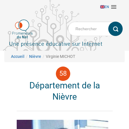
Aller

EN
au
contenu
principal
Une présence éducative sur Internet
Fil d'Ariane
Accueil
Nièvre
Virginie MICHOT
Département de la
Nièvre