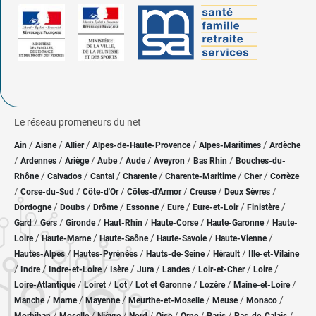
Le réseau promeneurs du net
/
/
/
/
/
Ain
Aisne
Allier
Alpes-de-Haute-Provence
Alpes-Maritimes
Ardèche
/
/
/
/
/
/
/
Ardennes
Ariège
Aube
Aude
Aveyron
Bas Rhin
Bouches-du-
/
/
/
/
/
/
Rhône
Calvados
Cantal
Charente
Charente-Maritime
Cher
Corrèze
/
/
/
/
/
/
Corse-du-Sud
Côte-d'Or
Côtes-d'Armor
Creuse
Deux Sèvres
/
/
/
/
/
/
/
Dordogne
Doubs
Drôme
Essonne
Eure
Eure-et-Loir
Finistère
/
/
/
/
/
/
Gard
Gers
Gironde
Haut-Rhin
Haute-Corse
Haute-Garonne
Haute-
/
/
/
/
/
Loire
Haute-Marne
Haute-Saône
Haute-Savoie
Haute-Vienne
/
/
/
/
Hautes-Alpes
Hautes-Pyrénées
Hauts-de-Seine
Hérault
Ille-et-Vilaine
/
/
/
/
/
/
/
/
Indre
Indre-et-Loire
Isère
Jura
Landes
Loir-et-Cher
Loire
/
/
/
/
/
/
Loire-Atlantique
Loiret
Lot
Lot et Garonne
Lozère
Maine-et-Loire
/
/
/
/
/
/
Manche
Marne
Mayenne
Meurthe-et-Moselle
Meuse
Monaco
/
/
/
/
/
/
/
/