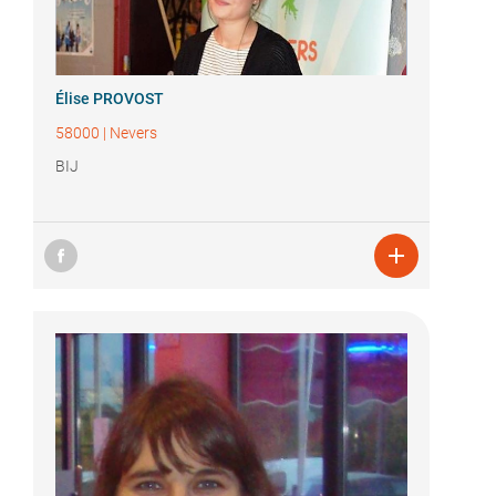
Élise PROVOST
58000
|
Nevers
BIJ
