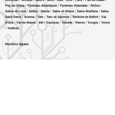
Morbihan
Moselle
Nièvre
Nord
Oise
Orne
Paris
Pas-de-Calais
/
/
/
/
Puy-de-Dôme
Pyrénées-Atlantiques
Pyrénées-Orientales
Rhône
/
/
/
/
/
Saône-et-Loire
Sarthe
Savoie
Seine-et-Marne
Seine-Maritime
Seine-
/
/
/
/
/
Saint-Denis
Somme
Tarn
Tarn-et-Garonne
Territoire de Belfort
Val-
/
/
/
/
/
/
/
d'Oise
Val-de-Marne
Var
Vaucluse
Vendée
Vienne
Vosges
Yonne
/
Yvelines
Mentions légales