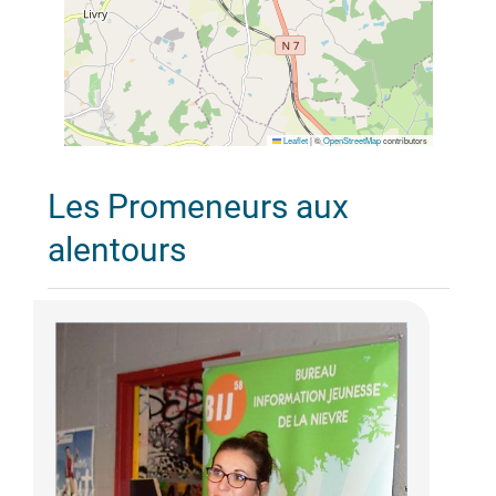
Leaflet
|
©
OpenStreetMap
contributors
Les Promeneurs aux
alentours