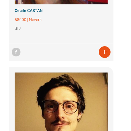
Cécile CASTAN
58000
|
Nevers
BIJ
