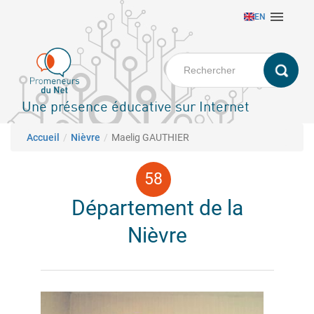
Aller

EN
au
contenu
principal
Une présence éducative sur Internet
Fil d'Ariane
Accueil
Nièvre
Maelig GAUTHIER
Département de la
Nièvre