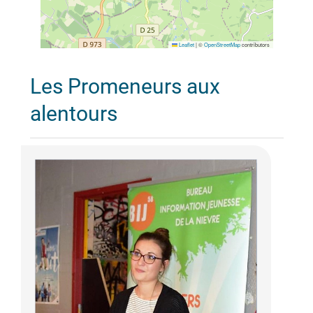
Leaflet
|
©
OpenStreetMap
contributors
Les Promeneurs aux
alentours