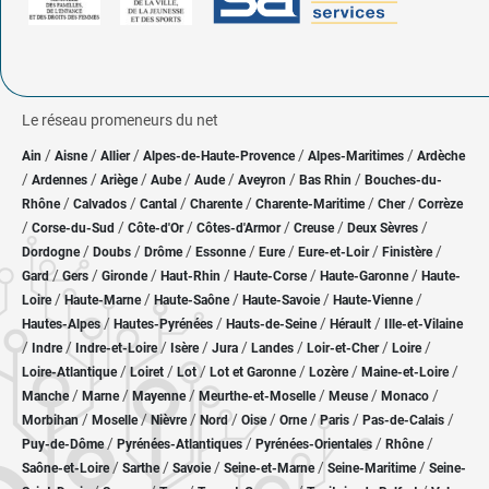
Le réseau promeneurs du net
/
/
/
/
/
Ain
Aisne
Allier
Alpes-de-Haute-Provence
Alpes-Maritimes
Ardèche
/
/
/
/
/
/
/
Ardennes
Ariège
Aube
Aude
Aveyron
Bas Rhin
Bouches-du-
/
/
/
/
/
/
Rhône
Calvados
Cantal
Charente
Charente-Maritime
Cher
Corrèze
/
/
/
/
/
/
Corse-du-Sud
Côte-d'Or
Côtes-d'Armor
Creuse
Deux Sèvres
/
/
/
/
/
/
/
Dordogne
Doubs
Drôme
Essonne
Eure
Eure-et-Loir
Finistère
/
/
/
/
/
/
Gard
Gers
Gironde
Haut-Rhin
Haute-Corse
Haute-Garonne
Haute-
/
/
/
/
/
Loire
Haute-Marne
Haute-Saône
Haute-Savoie
Haute-Vienne
/
/
/
/
Hautes-Alpes
Hautes-Pyrénées
Hauts-de-Seine
Hérault
Ille-et-Vilaine
/
/
/
/
/
/
/
/
Indre
Indre-et-Loire
Isère
Jura
Landes
Loir-et-Cher
Loire
/
/
/
/
/
/
Loire-Atlantique
Loiret
Lot
Lot et Garonne
Lozère
Maine-et-Loire
/
/
/
/
/
/
Manche
Marne
Mayenne
Meurthe-et-Moselle
Meuse
Monaco
/
/
/
/
/
/
/
/
Morbihan
Moselle
Nièvre
Nord
Oise
Orne
Paris
Pas-de-Calais
/
/
/
/
Puy-de-Dôme
Pyrénées-Atlantiques
Pyrénées-Orientales
Rhône
/
/
/
/
/
Saône-et-Loire
Sarthe
Savoie
Seine-et-Marne
Seine-Maritime
Seine-