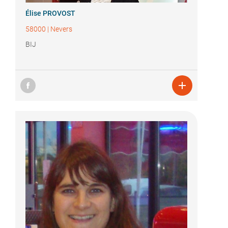
Élise PROVOST
58000
|
Nevers
BIJ
