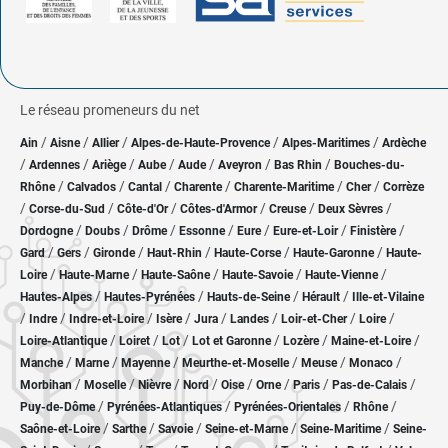
Le réseau promeneurs du net
/
/
/
/
/
Ain
Aisne
Allier
Alpes-de-Haute-Provence
Alpes-Maritimes
Ardèche
/
/
/
/
/
/
/
Ardennes
Ariège
Aube
Aude
Aveyron
Bas Rhin
Bouches-du-
/
/
/
/
/
/
Rhône
Calvados
Cantal
Charente
Charente-Maritime
Cher
Corrèze
/
/
/
/
/
/
Corse-du-Sud
Côte-d'Or
Côtes-d'Armor
Creuse
Deux Sèvres
/
/
/
/
/
/
/
Dordogne
Doubs
Drôme
Essonne
Eure
Eure-et-Loir
Finistère
/
/
/
/
/
/
Gard
Gers
Gironde
Haut-Rhin
Haute-Corse
Haute-Garonne
Haute-
/
/
/
/
/
Loire
Haute-Marne
Haute-Saône
Haute-Savoie
Haute-Vienne
/
/
/
/
Hautes-Alpes
Hautes-Pyrénées
Hauts-de-Seine
Hérault
Ille-et-Vilaine
/
/
/
/
/
/
/
/
Indre
Indre-et-Loire
Isère
Jura
Landes
Loir-et-Cher
Loire
/
/
/
/
/
/
Loire-Atlantique
Loiret
Lot
Lot et Garonne
Lozère
Maine-et-Loire
/
/
/
/
/
/
Manche
Marne
Mayenne
Meurthe-et-Moselle
Meuse
Monaco
/
/
/
/
/
/
/
/
Morbihan
Moselle
Nièvre
Nord
Oise
Orne
Paris
Pas-de-Calais
/
/
/
/
Puy-de-Dôme
Pyrénées-Atlantiques
Pyrénées-Orientales
Rhône
/
/
/
/
/
Saône-et-Loire
Sarthe
Savoie
Seine-et-Marne
Seine-Maritime
Seine-