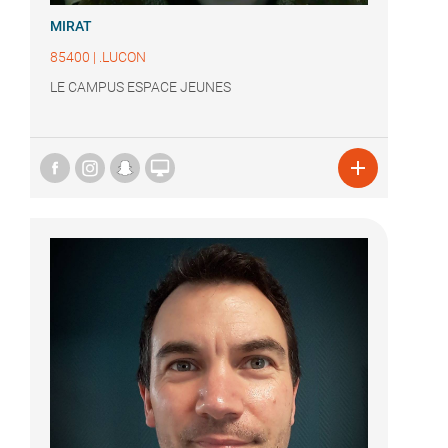
MIRAT
85400
|
.LUCON
LE CAMPUS ESPACE JEUNES

