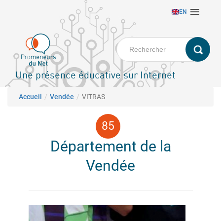
Aller

EN
au
contenu
principal
Une présence éducative sur Internet
Fil d'Ariane
Accueil
Vendée
VITRAS
Département de la
Vendée