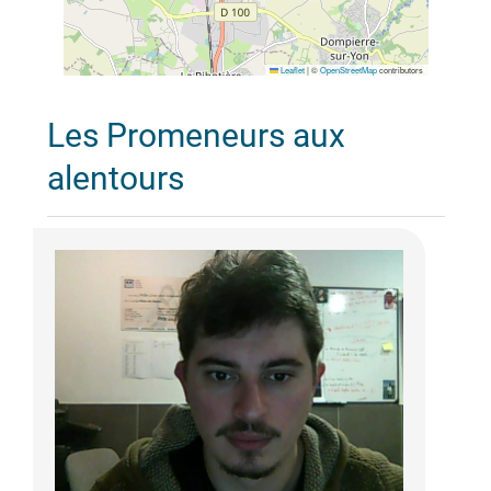
Leaflet
|
©
OpenStreetMap
contributors
Les Promeneurs aux
alentours