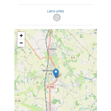
Liens utiles
+
−