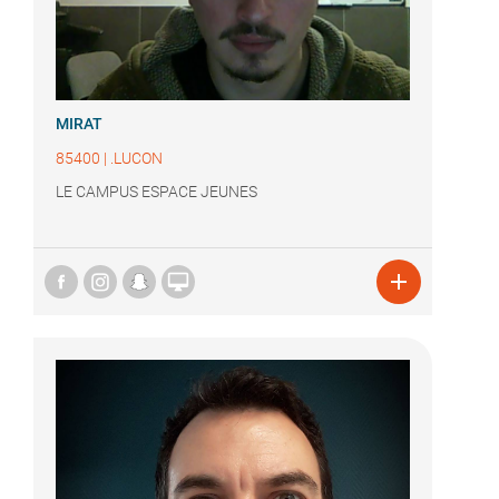
MIRAT
85400
|
.LUCON
LE CAMPUS ESPACE JEUNES

