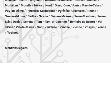
Manche
Marne
Mayenne
Meurthe-et-Moselle
Meuse
Monaco
/
/
/
/
/
/
/
/
Morbihan
Moselle
Nièvre
Nord
Oise
Orne
Paris
Pas-de-Calais
/
/
/
/
Puy-de-Dôme
Pyrénées-Atlantiques
Pyrénées-Orientales
Rhône
/
/
/
/
/
Saône-et-Loire
Sarthe
Savoie
Seine-et-Marne
Seine-Maritime
Seine-
/
/
/
/
/
Saint-Denis
Somme
Tarn
Tarn-et-Garonne
Territoire de Belfort
Val-
/
/
/
/
/
/
/
d'Oise
Val-de-Marne
Var
Vaucluse
Vendée
Vienne
Vosges
Yonne
/
Yvelines
Mentions légales