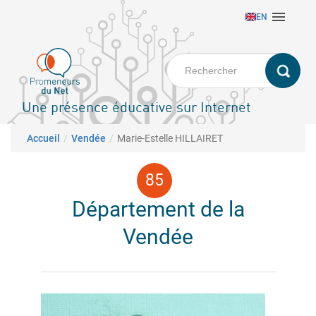
Aller

EN
au
contenu
principal
Une présence éducative sur Internet
Fil d'Ariane
Accueil
Vendée
Marie-Estelle HILLAIRET
Département de la
Vendée