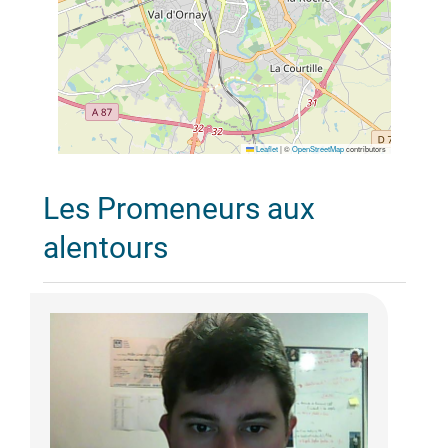
Leaflet
|
©
OpenStreetMap
contributors
Les Promeneurs aux
alentours