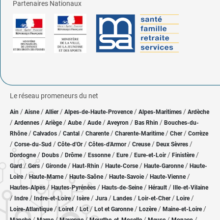
Partenaires Nationaux
Le réseau promeneurs du net
/
/
/
/
/
Ain
Aisne
Allier
Alpes-de-Haute-Provence
Alpes-Maritimes
Ardèche
/
/
/
/
/
/
/
Ardennes
Ariège
Aube
Aude
Aveyron
Bas Rhin
Bouches-du-
/
/
/
/
/
/
Rhône
Calvados
Cantal
Charente
Charente-Maritime
Cher
Corrèze
/
/
/
/
/
/
Corse-du-Sud
Côte-d'Or
Côtes-d'Armor
Creuse
Deux Sèvres
/
/
/
/
/
/
/
Dordogne
Doubs
Drôme
Essonne
Eure
Eure-et-Loir
Finistère
/
/
/
/
/
/
Gard
Gers
Gironde
Haut-Rhin
Haute-Corse
Haute-Garonne
Haute-
/
/
/
/
/
Loire
Haute-Marne
Haute-Saône
Haute-Savoie
Haute-Vienne
/
/
/
/
Hautes-Alpes
Hautes-Pyrénées
Hauts-de-Seine
Hérault
Ille-et-Vilaine
/
/
/
/
/
/
/
/
Indre
Indre-et-Loire
Isère
Jura
Landes
Loir-et-Cher
Loire
/
/
/
/
/
/
Loire-Atlantique
Loiret
Lot
Lot et Garonne
Lozère
Maine-et-Loire
/
/
/
/
/
/