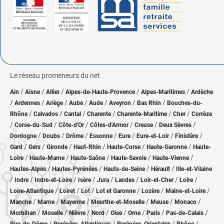
Le réseau promeneurs du net
/
/
/
/
/
Ain
Aisne
Allier
Alpes-de-Haute-Provence
Alpes-Maritimes
Ardèche
/
/
/
/
/
/
/
Ardennes
Ariège
Aube
Aude
Aveyron
Bas Rhin
Bouches-du-
/
/
/
/
/
/
Rhône
Calvados
Cantal
Charente
Charente-Maritime
Cher
Corrèze
/
/
/
/
/
/
Corse-du-Sud
Côte-d'Or
Côtes-d'Armor
Creuse
Deux Sèvres
/
/
/
/
/
/
/
Dordogne
Doubs
Drôme
Essonne
Eure
Eure-et-Loir
Finistère
/
/
/
/
/
/
Gard
Gers
Gironde
Haut-Rhin
Haute-Corse
Haute-Garonne
Haute-
/
/
/
/
/
Loire
Haute-Marne
Haute-Saône
Haute-Savoie
Haute-Vienne
/
/
/
/
Hautes-Alpes
Hautes-Pyrénées
Hauts-de-Seine
Hérault
Ille-et-Vilaine
/
/
/
/
/
/
/
/
Indre
Indre-et-Loire
Isère
Jura
Landes
Loir-et-Cher
Loire
/
/
/
/
/
/
Loire-Atlantique
Loiret
Lot
Lot et Garonne
Lozère
Maine-et-Loire
/
/
/
/
/
/
Manche
Marne
Mayenne
Meurthe-et-Moselle
Meuse
Monaco
/
/
/
/
/
/
/
/
Morbihan
Moselle
Nièvre
Nord
Oise
Orne
Paris
Pas-de-Calais
/
/
/
/