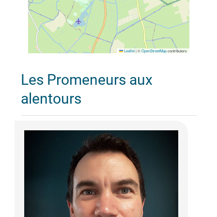
Leaflet
|
©
OpenStreetMap
contributors
Les Promeneurs aux
alentours