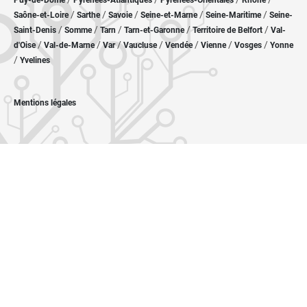
Puy-de-Dôme
Pyrénées-Atlantiques
Pyrénées-Orientales
Rhône
/
/
/
/
/
Saône-et-Loire
Sarthe
Savoie
Seine-et-Marne
Seine-Maritime
Seine-
/
/
/
/
/
Saint-Denis
Somme
Tarn
Tarn-et-Garonne
Territoire de Belfort
Val-
/
/
/
/
/
/
/
d'Oise
Val-de-Marne
Var
Vaucluse
Vendée
Vienne
Vosges
Yonne
/
Yvelines
Mentions légales