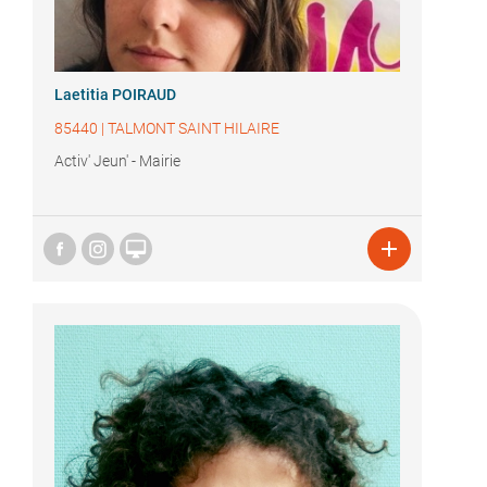
Laetitia POIRAUD
85440
|
TALMONT SAINT HILAIRE
Activ' Jeun' - Mairie

