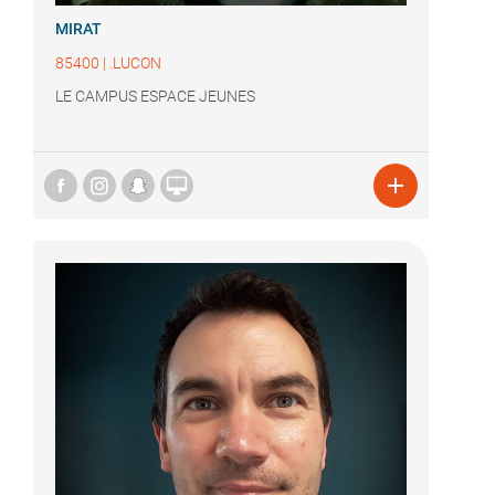
MIRAT
85400
|
.LUCON
LE CAMPUS ESPACE JEUNES

