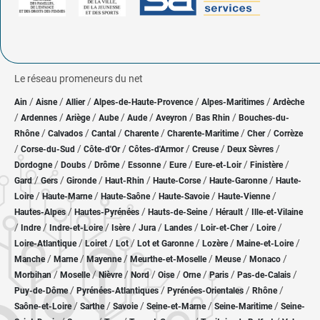
Le réseau promeneurs du net
/
/
/
/
/
Ain
Aisne
Allier
Alpes-de-Haute-Provence
Alpes-Maritimes
Ardèche
/
/
/
/
/
/
/
Ardennes
Ariège
Aube
Aude
Aveyron
Bas Rhin
Bouches-du-
/
/
/
/
/
/
Rhône
Calvados
Cantal
Charente
Charente-Maritime
Cher
Corrèze
/
/
/
/
/
/
Corse-du-Sud
Côte-d'Or
Côtes-d'Armor
Creuse
Deux Sèvres
/
/
/
/
/
/
/
Dordogne
Doubs
Drôme
Essonne
Eure
Eure-et-Loir
Finistère
/
/
/
/
/
/
Gard
Gers
Gironde
Haut-Rhin
Haute-Corse
Haute-Garonne
Haute-
/
/
/
/
/
Loire
Haute-Marne
Haute-Saône
Haute-Savoie
Haute-Vienne
/
/
/
/
Hautes-Alpes
Hautes-Pyrénées
Hauts-de-Seine
Hérault
Ille-et-Vilaine
/
/
/
/
/
/
/
/
Indre
Indre-et-Loire
Isère
Jura
Landes
Loir-et-Cher
Loire
/
/
/
/
/
/
Loire-Atlantique
Loiret
Lot
Lot et Garonne
Lozère
Maine-et-Loire
/
/
/
/
/
/
Manche
Marne
Mayenne
Meurthe-et-Moselle
Meuse
Monaco
/
/
/
/
/
/
/
/
Morbihan
Moselle
Nièvre
Nord
Oise
Orne
Paris
Pas-de-Calais
/
/
/
/
Puy-de-Dôme
Pyrénées-Atlantiques
Pyrénées-Orientales
Rhône
/
/
/
/
/
Saône-et-Loire
Sarthe
Savoie
Seine-et-Marne
Seine-Maritime
Seine-