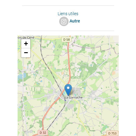
Liens utiles
Autre
+
−