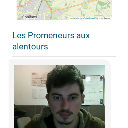
Leaflet
|
©
OpenStreetMap
contributors
Les Promeneurs aux
alentours