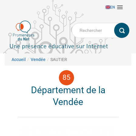
Aller

EN
au
contenu
principal
Une présence éducative sur Internet
Fil d'Ariane
Accueil
Vendée
SAUTIER
Département de la
Vendée