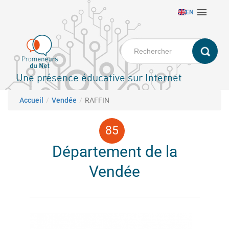
Aller

EN
au
contenu
principal
Une présence éducative sur Internet
Fil d'Ariane
Accueil
Vendée
RAFFIN
Département de la
Vendée