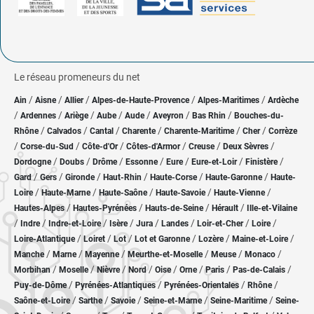
Le réseau promeneurs du net
/
/
/
/
/
Ain
Aisne
Allier
Alpes-de-Haute-Provence
Alpes-Maritimes
Ardèche
/
/
/
/
/
/
/
Ardennes
Ariège
Aube
Aude
Aveyron
Bas Rhin
Bouches-du-
/
/
/
/
/
/
Rhône
Calvados
Cantal
Charente
Charente-Maritime
Cher
Corrèze
/
/
/
/
/
/
Corse-du-Sud
Côte-d'Or
Côtes-d'Armor
Creuse
Deux Sèvres
/
/
/
/
/
/
/
Dordogne
Doubs
Drôme
Essonne
Eure
Eure-et-Loir
Finistère
/
/
/
/
/
/
Gard
Gers
Gironde
Haut-Rhin
Haute-Corse
Haute-Garonne
Haute-
/
/
/
/
/
Loire
Haute-Marne
Haute-Saône
Haute-Savoie
Haute-Vienne
/
/
/
/
Hautes-Alpes
Hautes-Pyrénées
Hauts-de-Seine
Hérault
Ille-et-Vilaine
/
/
/
/
/
/
/
/
Indre
Indre-et-Loire
Isère
Jura
Landes
Loir-et-Cher
Loire
/
/
/
/
/
/
Loire-Atlantique
Loiret
Lot
Lot et Garonne
Lozère
Maine-et-Loire
/
/
/
/
/
/
Manche
Marne
Mayenne
Meurthe-et-Moselle
Meuse
Monaco
/
/
/
/
/
/
/
/
Morbihan
Moselle
Nièvre
Nord
Oise
Orne
Paris
Pas-de-Calais
/
/
/
/
Puy-de-Dôme
Pyrénées-Atlantiques
Pyrénées-Orientales
Rhône
/
/
/
/
/
Saône-et-Loire
Sarthe
Savoie
Seine-et-Marne
Seine-Maritime
Seine-