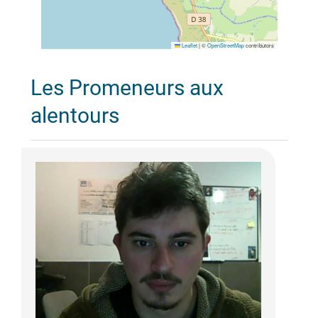
Leaflet
|
©
OpenStreetMap
contributors
Les Promeneurs aux
alentours