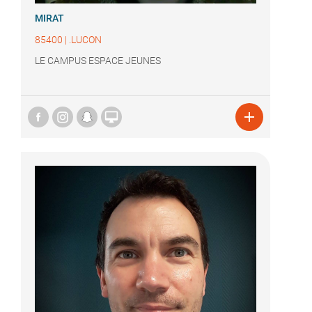
MIRAT
85400
|
.LUCON
LE CAMPUS ESPACE JEUNES

