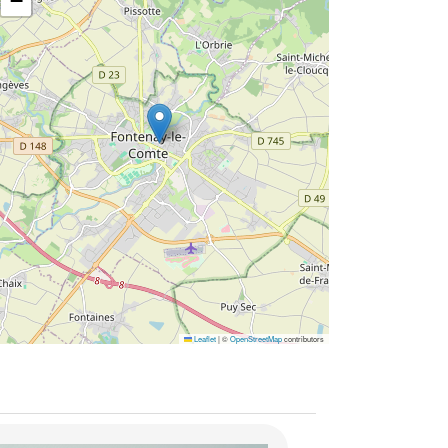
−
Leaflet
|
©
OpenStreetMap
contributors