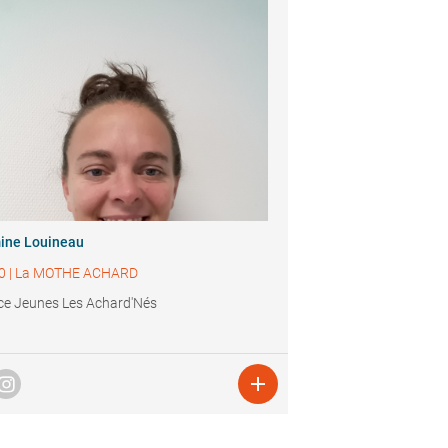
ine Louineau
0
|
La MOTHE ACHARD
ce Jeunes Les Achard'Nés
