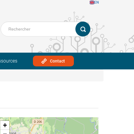
EN
ssources
Contact
+