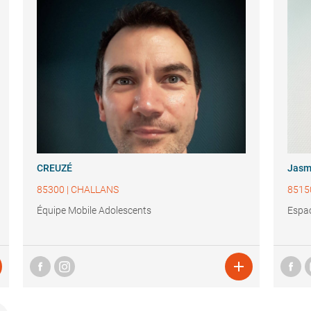
CREUZÉ
Jasm
85300
|
CHALLANS
8515
Équipe Mobile Adolescents
Espa
