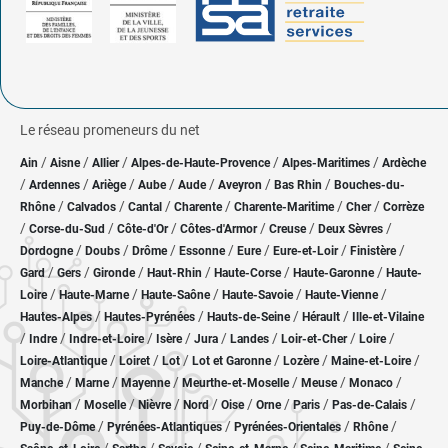
Le réseau promeneurs du net
/
/
/
/
/
Ain
Aisne
Allier
Alpes-de-Haute-Provence
Alpes-Maritimes
Ardèche
/
/
/
/
/
/
/
Ardennes
Ariège
Aube
Aude
Aveyron
Bas Rhin
Bouches-du-
/
/
/
/
/
/
Rhône
Calvados
Cantal
Charente
Charente-Maritime
Cher
Corrèze
/
/
/
/
/
/
Corse-du-Sud
Côte-d'Or
Côtes-d'Armor
Creuse
Deux Sèvres
/
/
/
/
/
/
/
Dordogne
Doubs
Drôme
Essonne
Eure
Eure-et-Loir
Finistère
/
/
/
/
/
/
Gard
Gers
Gironde
Haut-Rhin
Haute-Corse
Haute-Garonne
Haute-
/
/
/
/
/
Loire
Haute-Marne
Haute-Saône
Haute-Savoie
Haute-Vienne
/
/
/
/
Hautes-Alpes
Hautes-Pyrénées
Hauts-de-Seine
Hérault
Ille-et-Vilaine
/
/
/
/
/
/
/
/
Indre
Indre-et-Loire
Isère
Jura
Landes
Loir-et-Cher
Loire
/
/
/
/
/
/
Loire-Atlantique
Loiret
Lot
Lot et Garonne
Lozère
Maine-et-Loire
/
/
/
/
/
/
Manche
Marne
Mayenne
Meurthe-et-Moselle
Meuse
Monaco
/
/
/
/
/
/
/
/
Morbihan
Moselle
Nièvre
Nord
Oise
Orne
Paris
Pas-de-Calais
/
/
/
/
Puy-de-Dôme
Pyrénées-Atlantiques
Pyrénées-Orientales
Rhône