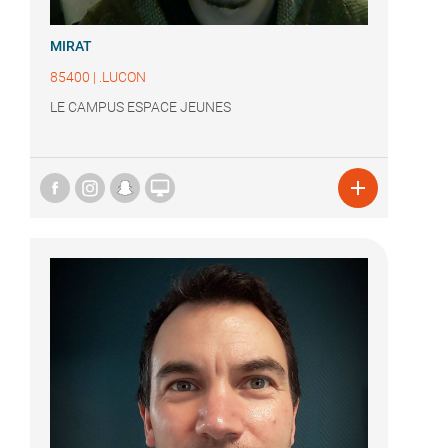
MIRAT
85400
|
.LUCON
LE CAMPUS ESPACE JEUNES

