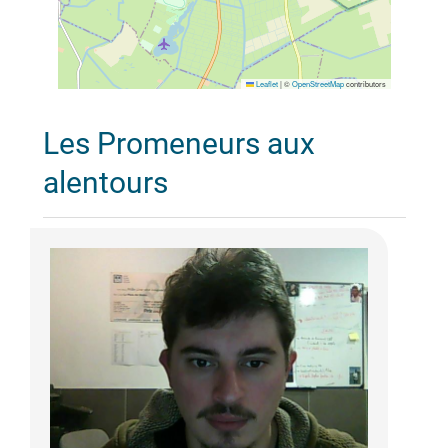
Leaflet
|
©
OpenStreetMap
contributors
Les Promeneurs aux
alentours