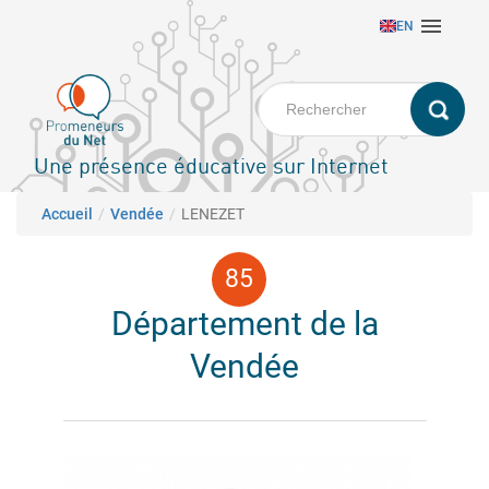
Aller

EN
au
contenu
principal
Une présence éducative sur Internet
Fil d'Ariane
Accueil
Vendée
LENEZET
Département de la
Vendée