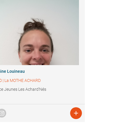
ine Louineau
0
|
La MOTHE ACHARD
ce Jeunes Les Achard'Nés
