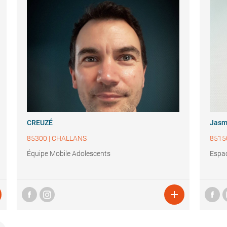
CREUZÉ
Jasm
85300
|
CHALLANS
8515
Équipe Mobile Adolescents
Espa
