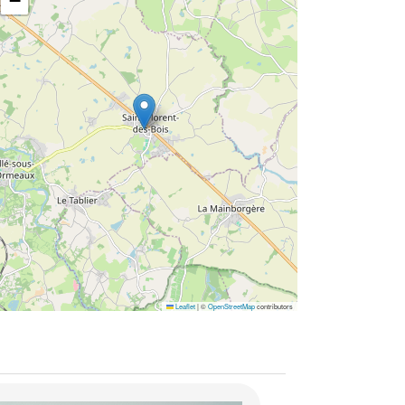
−
Leaflet
|
©
OpenStreetMap
contributors