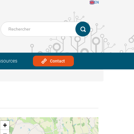
EN
ssources
Contact
+