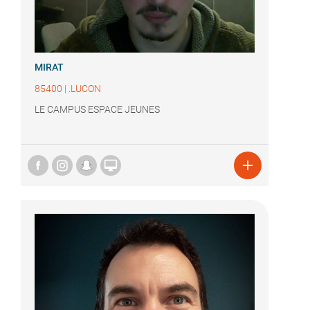
MIRAT
85400
|
.LUCON
LE CAMPUS ESPACE JEUNES

