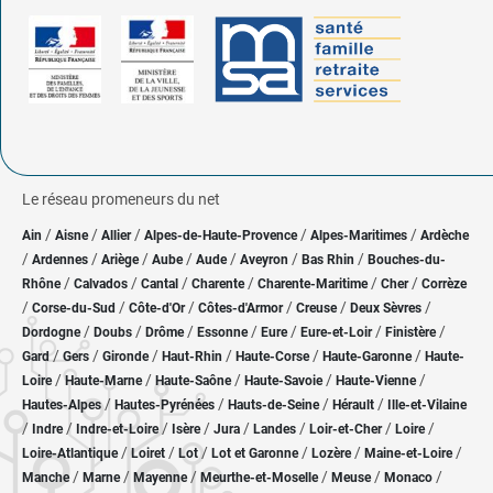
Le réseau promeneurs du net
/
/
/
/
/
Ain
Aisne
Allier
Alpes-de-Haute-Provence
Alpes-Maritimes
Ardèche
/
/
/
/
/
/
/
Ardennes
Ariège
Aube
Aude
Aveyron
Bas Rhin
Bouches-du-
/
/
/
/
/
/
Rhône
Calvados
Cantal
Charente
Charente-Maritime
Cher
Corrèze
/
/
/
/
/
/
Corse-du-Sud
Côte-d'Or
Côtes-d'Armor
Creuse
Deux Sèvres
/
/
/
/
/
/
/
Dordogne
Doubs
Drôme
Essonne
Eure
Eure-et-Loir
Finistère
/
/
/
/
/
/
Gard
Gers
Gironde
Haut-Rhin
Haute-Corse
Haute-Garonne
Haute-
/
/
/
/
/
Loire
Haute-Marne
Haute-Saône
Haute-Savoie
Haute-Vienne
/
/
/
/
Hautes-Alpes
Hautes-Pyrénées
Hauts-de-Seine
Hérault
Ille-et-Vilaine
/
/
/
/
/
/
/
/
Indre
Indre-et-Loire
Isère
Jura
Landes
Loir-et-Cher
Loire
/
/
/
/
/
/
Loire-Atlantique
Loiret
Lot
Lot et Garonne
Lozère
Maine-et-Loire
/
/
/
/
/
/
Manche
Marne
Mayenne
Meurthe-et-Moselle
Meuse
Monaco