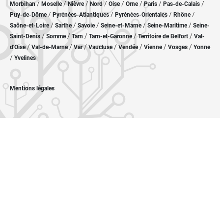
/
/
/
/
/
/
/
/
Morbihan
Moselle
Nièvre
Nord
Oise
Orne
Paris
Pas-de-Calais
/
/
/
/
Puy-de-Dôme
Pyrénées-Atlantiques
Pyrénées-Orientales
Rhône
/
/
/
/
/
Saône-et-Loire
Sarthe
Savoie
Seine-et-Marne
Seine-Maritime
Seine-
/
/
/
/
/
Saint-Denis
Somme
Tarn
Tarn-et-Garonne
Territoire de Belfort
Val-
/
/
/
/
/
/
/
d'Oise
Val-de-Marne
Var
Vaucluse
Vendée
Vienne
Vosges
Yonne
/
Yvelines
Mentions légales