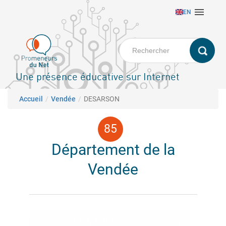
Aller

EN
au
contenu
principal
Une présence éducative sur Internet
Fil d'Ariane
Accueil
Vendée
DESARSON
Département de la
Vendée