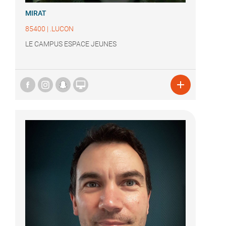
MIRAT
85400
|
.LUCON
LE CAMPUS ESPACE JEUNES

