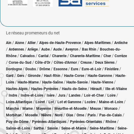
Le réseau promeneurs du net
/
/
/
/
/
Ain
Aisne
Allier
Alpes-de-Haute-Provence
Alpes-Maritimes
Ardèche
/
/
/
/
/
/
/
Ardennes
Ariège
Aube
Aude
Aveyron
Bas Rhin
Bouches-du-
/
/
/
/
/
/
Rhône
Calvados
Cantal
Charente
Charente-Maritime
Cher
Corrèze
/
/
/
/
/
/
Corse-du-Sud
Côte-d'Or
Côtes-d'Armor
Creuse
Deux Sèvres
/
/
/
/
/
/
/
Dordogne
Doubs
Drôme
Essonne
Eure
Eure-et-Loir
Finistère
/
/
/
/
/
/
Gard
Gers
Gironde
Haut-Rhin
Haute-Corse
Haute-Garonne
Haute-
/
/
/
/
/
Loire
Haute-Marne
Haute-Saône
Haute-Savoie
Haute-Vienne
/
/
/
/
Hautes-Alpes
Hautes-Pyrénées
Hauts-de-Seine
Hérault
Ille-et-Vilaine
/
/
/
/
/
/
/
/
Indre
Indre-et-Loire
Isère
Jura
Landes
Loir-et-Cher
Loire
/
/
/
/
/
/
Loire-Atlantique
Loiret
Lot
Lot et Garonne
Lozère
Maine-et-Loire
/
/
/
/
/
/
Manche
Marne
Mayenne
Meurthe-et-Moselle
Meuse
Monaco
/
/
/
/
/
/
/
/
Morbihan
Moselle
Nièvre
Nord
Oise
Orne
Paris
Pas-de-Calais
/
/
/
/
Puy-de-Dôme
Pyrénées-Atlantiques
Pyrénées-Orientales
Rhône
/
/
/
/
/
Saône-et-Loire
Sarthe
Savoie
Seine-et-Marne
Seine-Maritime
Seine-