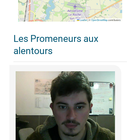
Leaflet
|
©
OpenStreetMap
contributors
Les Promeneurs aux
alentours