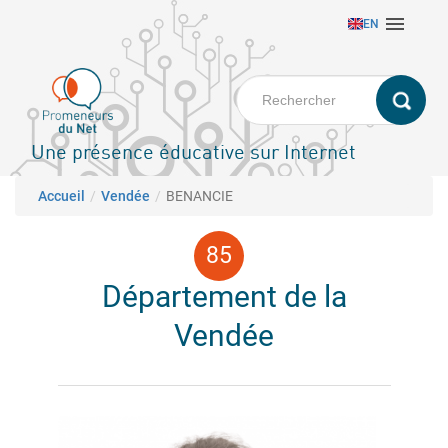
Aller

EN
au
contenu
principal
Une présence éducative sur Internet
Fil d'Ariane
Accueil
Vendée
BENANCIE
Département de la
Vendée