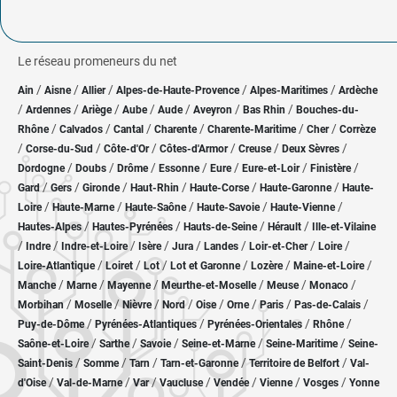
Le réseau promeneurs du net
/
/
/
/
/
Ain
Aisne
Allier
Alpes-de-Haute-Provence
Alpes-Maritimes
Ardèche
/
/
/
/
/
/
/
Ardennes
Ariège
Aube
Aude
Aveyron
Bas Rhin
Bouches-du-
/
/
/
/
/
/
Rhône
Calvados
Cantal
Charente
Charente-Maritime
Cher
Corrèze
/
/
/
/
/
/
Corse-du-Sud
Côte-d'Or
Côtes-d'Armor
Creuse
Deux Sèvres
/
/
/
/
/
/
/
Dordogne
Doubs
Drôme
Essonne
Eure
Eure-et-Loir
Finistère
/
/
/
/
/
/
Gard
Gers
Gironde
Haut-Rhin
Haute-Corse
Haute-Garonne
Haute-
/
/
/
/
/
Loire
Haute-Marne
Haute-Saône
Haute-Savoie
Haute-Vienne
/
/
/
/
Hautes-Alpes
Hautes-Pyrénées
Hauts-de-Seine
Hérault
Ille-et-Vilaine
/
/
/
/
/
/
/
/
Indre
Indre-et-Loire
Isère
Jura
Landes
Loir-et-Cher
Loire
/
/
/
/
/
/
Loire-Atlantique
Loiret
Lot
Lot et Garonne
Lozère
Maine-et-Loire
/
/
/
/
/
/
Manche
Marne
Mayenne
Meurthe-et-Moselle
Meuse
Monaco
/
/
/
/
/
/
/
/
Morbihan
Moselle
Nièvre
Nord
Oise
Orne
Paris
Pas-de-Calais
/
/
/
/
Puy-de-Dôme
Pyrénées-Atlantiques
Pyrénées-Orientales
Rhône
/
/
/
/
/
Saône-et-Loire
Sarthe
Savoie
Seine-et-Marne
Seine-Maritime
Seine-
/
/
/
/
/
Saint-Denis
Somme
Tarn
Tarn-et-Garonne
Territoire de Belfort
Val-
/
/
/
/
/
/
/
d'Oise
Val-de-Marne
Var
Vaucluse
Vendée
Vienne
Vosges
Yonne