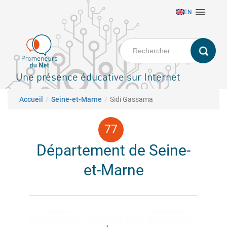
Aller

EN
au
contenu
principal
Une présence éducative sur Internet
Fil d'Ariane
Accueil
Seine-et-Marne
Sidi Gassama
Département de Seine-
et-Marne