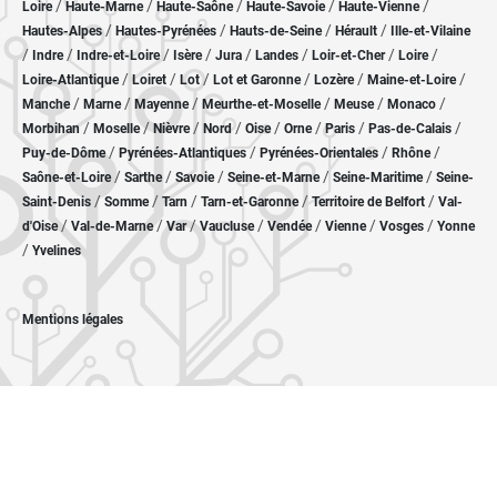
/
/
/
/
/
Loire
Haute-Marne
Haute-Saône
Haute-Savoie
Haute-Vienne
/
/
/
/
Hautes-Alpes
Hautes-Pyrénées
Hauts-de-Seine
Hérault
Ille-et-Vilaine
/
/
/
/
/
/
/
/
Indre
Indre-et-Loire
Isère
Jura
Landes
Loir-et-Cher
Loire
/
/
/
/
/
/
Loire-Atlantique
Loiret
Lot
Lot et Garonne
Lozère
Maine-et-Loire
/
/
/
/
/
/
Manche
Marne
Mayenne
Meurthe-et-Moselle
Meuse
Monaco
/
/
/
/
/
/
/
/
Morbihan
Moselle
Nièvre
Nord
Oise
Orne
Paris
Pas-de-Calais
/
/
/
/
Puy-de-Dôme
Pyrénées-Atlantiques
Pyrénées-Orientales
Rhône
/
/
/
/
/
Saône-et-Loire
Sarthe
Savoie
Seine-et-Marne
Seine-Maritime
Seine-
/
/
/
/
/
Saint-Denis
Somme
Tarn
Tarn-et-Garonne
Territoire de Belfort
Val-
/
/
/
/
/
/
/
d'Oise
Val-de-Marne
Var
Vaucluse
Vendée
Vienne
Vosges
Yonne
/
Yvelines
Mentions légales