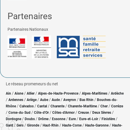
Partenaires
Partenaires Nationaux
Le réseau promeneurs du net
/
/
/
/
/
Ain
Aisne
Allier
Alpes-de-Haute-Provence
Alpes-Maritimes
Ardèche
/
/
/
/
/
/
/
Ardennes
Ariège
Aube
Aude
Aveyron
Bas Rhin
Bouches-du-
/
/
/
/
/
/
Rhône
Calvados
Cantal
Charente
Charente-Maritime
Cher
Corrèze
/
/
/
/
/
/
Corse-du-Sud
Côte-d'Or
Côtes-d'Armor
Creuse
Deux Sèvres
/
/
/
/
/
/
/
Dordogne
Doubs
Drôme
Essonne
Eure
Eure-et-Loir
Finistère
/
/
/
/
/
/
Gard
Gers
Gironde
Haut-Rhin
Haute-Corse
Haute-Garonne
Haute-