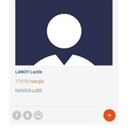
LANOY Lucile
77370
|
Nangis
NANGIS LUDE

