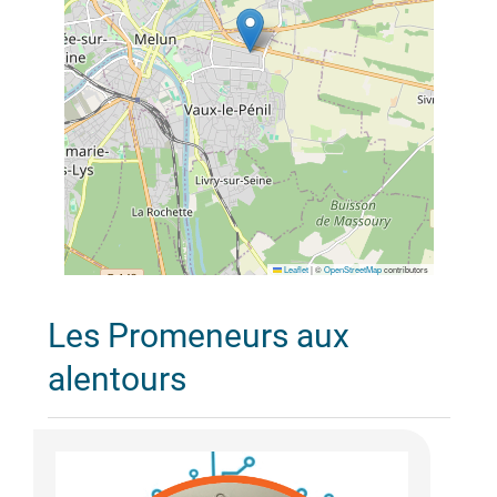
Leaflet
|
©
OpenStreetMap
contributors
Les Promeneurs aux
alentours