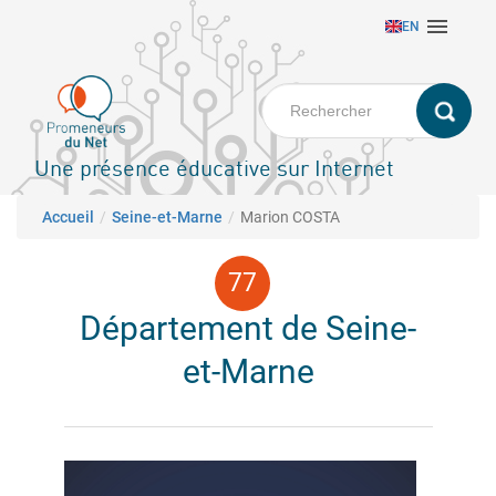
Aller

EN
au
contenu
principal
Une présence éducative sur Internet
Fil d'Ariane
Accueil
Seine-et-Marne
Marion COSTA
Département de Seine-
et-Marne