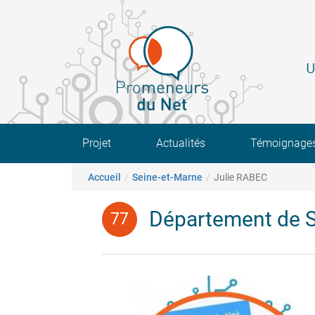
Aller
au
contenu
principal
U
Main navigation
Projet
Actualités
Témoignage
Fil d'Ariane
Accueil
Seine-et-Marne
Julie RABEC
Département de S