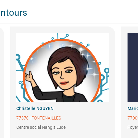
entours
Christelle NGUYEN
Mari
77370
|
FONTENAILLES
7700
Centre social Nangis Lude
Foyer