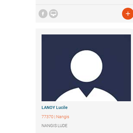


LANOY Lucile
77370
|
Nangis
NANGIS LUDE